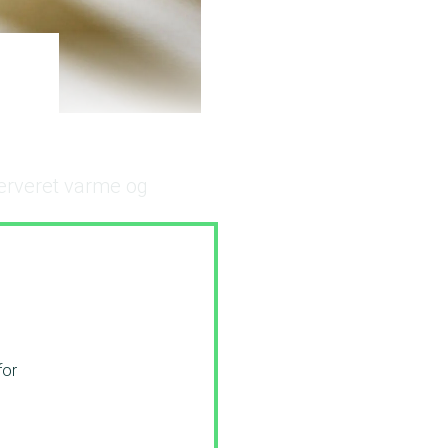
serveret varme og
e.
for