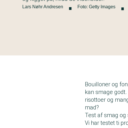
·
·
Lars Nøhr Andresen
Foto: Getty Images
Bouilloner og fo
kan smage godt. P
risottoer og mang
mad?
Test af smag og 
Vi har testet ti 