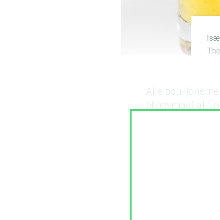
Isæ
Tho
Alle bouillonern
blindsmagt af fi
De bedste produk