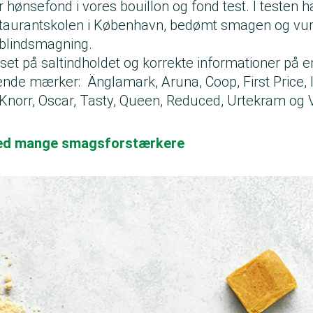
or hønsefond i vores
bouillon og fond test
. I testen 
staurantskolen i København, bedømt smagen og vu
 blindsmagning.
 set på saltindholdet og korrekte informationer på 
gende mærker: Änglamark, Aruna, Coop, First Price,
 Knorr, Oscar, Tasty, Queen, Reduced, Urtekram og 
med mange smagsforstærkere