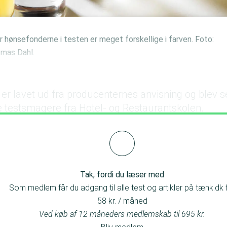
r hønsefonderne i testen er meget forskellige i farven. Foto:
mas Dahl.
e er lavet ud fra producenternes anvisning og blev 
re testsmagere fra Hotel- og Restaurantskolen.
ter havde en smag af kylling, og en god saltbalanc
Tak, fordi du læser med
Som medlem får du adgang til alle test og artikler på tænk.dk 
58 kr. / måned
Ved køb af 12 måneders medlemskab til 695 kr.