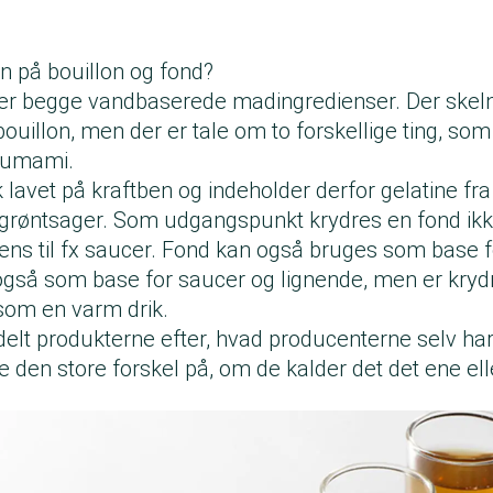
n på bouillon og fond?
 er begge vandbaserede madingredienser. Der skelne
uillon, men der er tale om to forskellige ting, so
 umami.
k lavet på kraftben og indeholder derfor gelatine fr
e grøntsager. Som udgangspunkt krydres en fond ik
ens til fx saucer. Fond kan også bruges som base fo
gså som base for saucer og lignende, men er kryd
 som en varm drik.
pdelt produkterne efter, hvad producenterne selv har
ke den store forskel på, om de kalder det det ene ell