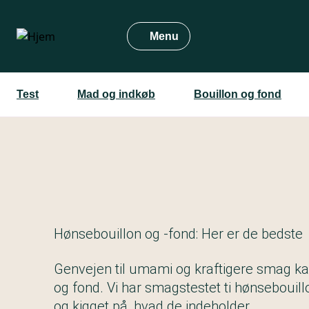
Gå
til
Menu
hovedindhold
Test
Mad og indkøb
Bouillon og fond
Hønsebouillon og -fond: Her er de bedste
Genvejen til umami og kraftigere smag kan
og fond. Vi har smagstestet ti hønsebouil
og kigget på, hvad de indeholder.