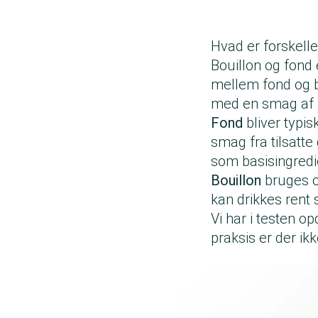
Hvad er forskelle
Bouillon og fond
mellem fond og bo
med en smag af
Fond
bliver typis
smag fra tilsatt
som basisingredi
Bouillon
bruges o
kan drikkes rent
Vi har i testen o
praksis er der ik