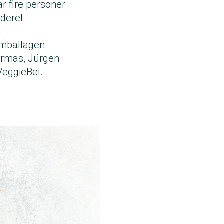
har fire personer
rderet
emballagen.
 Irmas, Jürgen
VeggieBel.