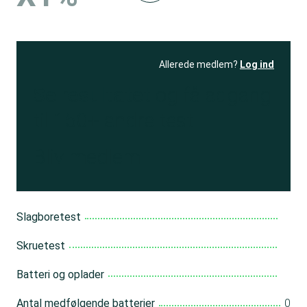
Allerede medlem?
Log ind
Se resultatet
og få adgang
til 150+ andre test
Bliv medlem
Slagboretest
Skruetest
Batteri og oplader
Antal medfølgende batterier
0