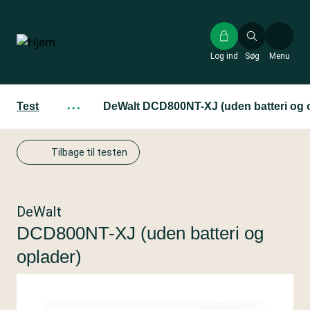
Gå
til
hovedindhold
Log ind
Søg
Menu
Test
···
DeWalt DCD800NT-XJ (uden batteri og 
Tilbage til testen
DeWalt
DCD800NT-XJ (uden batteri og
oplader)