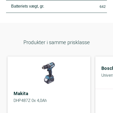
Batteriets vægt, gr.
642
Produkter i samme prisklasse
Bosc
Univer
Makita
DHP487Z 0x 4,0Ah