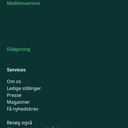
Medlemsservice
Man-tirsdag: kl. 9-12
Onsdag: Lukket
Tors-fredag: kl. 9-12
7741 7741
Kontakt medlemsservice
Rådgivning
For medlemmer: 7741 7777
Man-fredag 9-15
Services
Om os
Ledige stillinger
Presse
Magasiner
Få nyhedsbrev
Besøg også