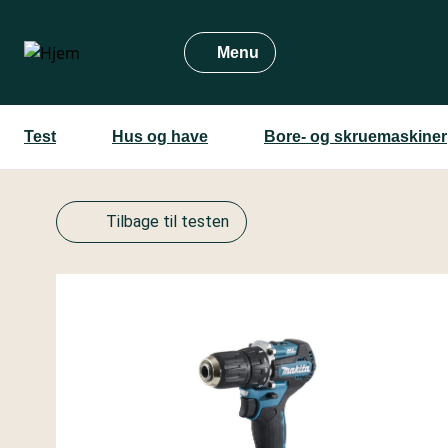
Gå
til
Menu
hovedindhold
Test
Hus og have
Bore- og skruemaskiner
Tilbage til testen