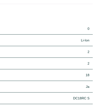
0
Li-Ion
2
2
18
Ja
DC18RC S