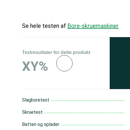
Se hele testen af
Bore-skruemaskiner
Testresultater for dette produkt
Se 
XY%
og 
150
Slagboretest
Skruetest
Batteri og oplader