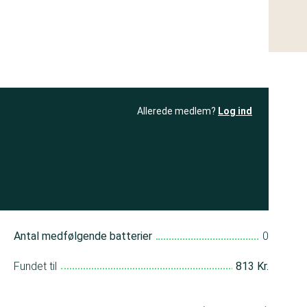
Allerede medlem?
Log ind
resultatet
Bliv medlem
få adgang til
+ andre test
Antal medfølgende batterier
0
Fundet til
813 Kr.