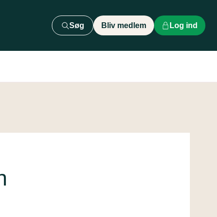
Søg
Bliv medlem
Log ind
h