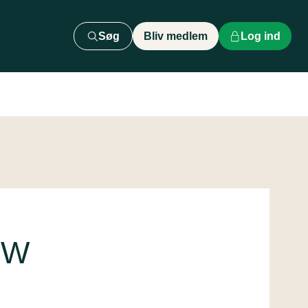
Søg
Bliv medlem
Log ind
QW