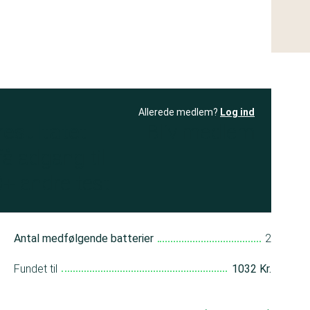
Allerede medlem?
Log ind
resultatet
Bliv medlem
få adgang til
+ andre test
Antal medfølgende batterier
2
Fundet til
1032 Kr.