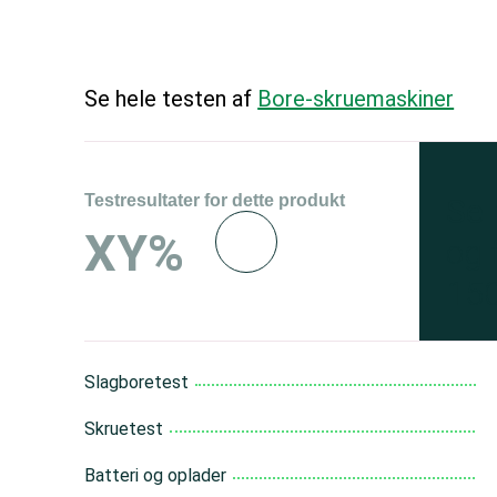
Se hele testen af
Bore-skruemaskiner
Testresultater for dette produkt
Se 
XY%
og 
150
Slagboretest
Skruetest
Batteri og oplader