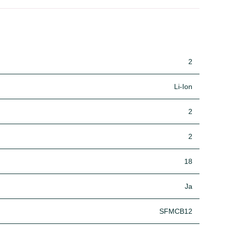
2
Li-Ion
2
2
18
Ja
SFMCB12