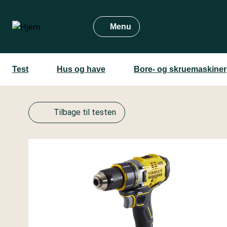
Gå
til
Menu
hovedindhold
Test
Hus og have
Bore- og skruemaskiner
Tilbage til testen