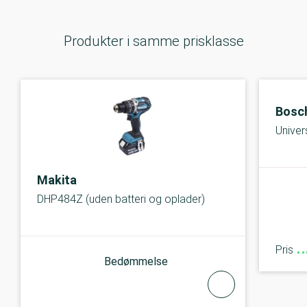
Produkter i samme prisklasse
Bosc
Univers
Makita
DHP484Z (uden batteri og oplader)
Pris
Bedømmelse