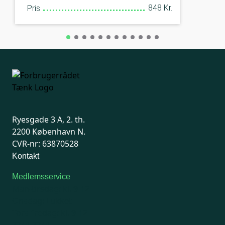
848 Kr.
Pris
Ryesgade 3 A, 2. th.
2200 København N.
CVR-nr: 63870528
Kontakt
Medlemsservice
Man-tirsdag: kl. 9-12
Onsdag: Lukket
Tors-fredag: kl. 9-12
7741 7741