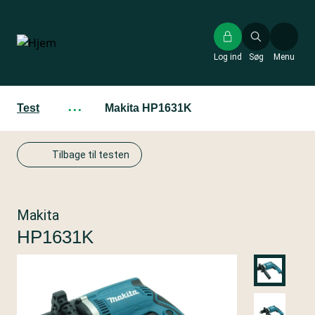
Gå
til
hovedindhold
Log ind
Søg
Menu
Test
···
Makita HP1631K
Tilbage til testen
Makita
HP1631K