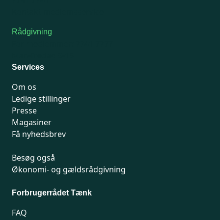
Kontakt medlemsservice
Rådgivning
For medlemmer: 7741 7777
Man-fredag 9-15
Services
Om os
Ledige stillinger
Presse
Magasiner
Få nyhedsbrev
Besøg også
Økonomi- og gældsrådgivning
Forbrugerrådet Tænk
FAQ