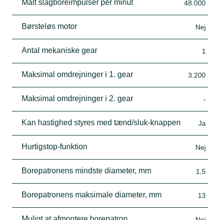
Målt slagboreimpulser per minut
48.000
Børsteløs motor
Nej
Antal mekaniske gear
1
Maksimal omdrejninger i 1. gear
3.200
Maksimal omdrejninger i 2. gear
-
Kan hastighed styres med tænd/sluk-knappen
Ja
Hurtigstop-funktion
Nej
Borepatronens mindste diameter, mm
1,5
Borepatronens maksimale diameter, mm
13
Muligt at afmontere borepatron
Nej