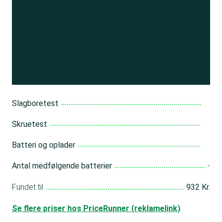
Se resultatet
og få adgang
til 150+ andre test
Bliv medlem
Slagboretest
Skruetest
Batteri og oplader
Antal medfølgende batterier
-
Fundet til
932 Kr.
Se flere priser hos PriceRunner (reklamelink)