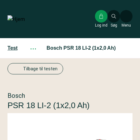
Gå
til
hovedindhold
Log ind
Søg
Menu
Test
···
Bosch PSR 18 LI-2 (1x2,0 Ah)
Tilbage til testen
Bosch
PSR 18 LI-2 (1x2,0 Ah)