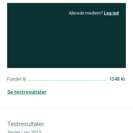
Allerede medlem?
Log ind
Se resultatet
og få adgang
til 150+ andre test
Bliv medlem
Fundet til
1048 Kr.
Se testresultater
Testresultater
Testet i
jan 2015