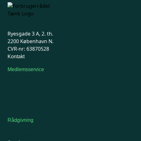
Ryesgade 3 A, 2. th.
2200 København N.
CVR-nr: 63870528
Kontakt
Medlemsservice
Man-tirsdag: kl. 9-12
Onsdag: Lukket
Tors-fredag: kl. 9-12
7741 7741
Kontakt medlemsservice
Rådgivning
For medlemmer: 7741 7777
Man-fredag 9-15