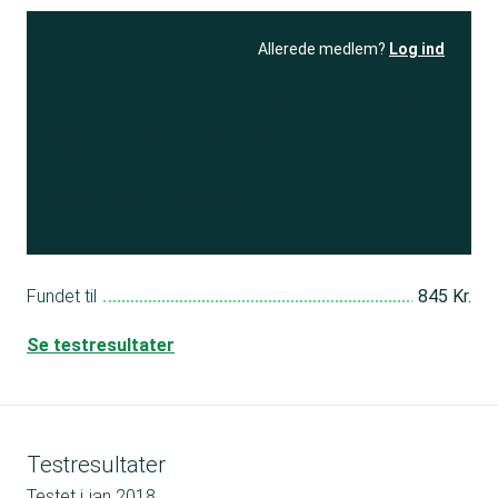
Allerede medlem?
Log ind
Se resultatet
og få adgang
til 150+ andre test
Bliv medlem
Fundet til
845 Kr.
Se testresultater
Testresultater
Testet i
jan 2018