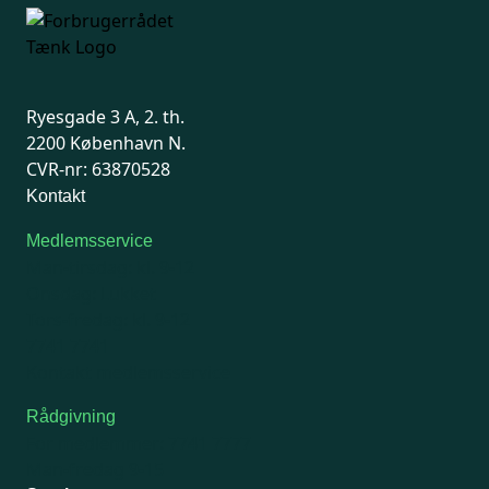
Ryesgade 3 A, 2. th.
2200 København N.
CVR-nr: 63870528
Kontakt
Medlemsservice
Man-tirsdag: kl. 9-12
Onsdag: Lukket
Tors-fredag: kl. 9-12
7741 7741
Kontakt medlemsservice
Rådgivning
For medlemmer: 7741 7777
Man-fredag 9-15