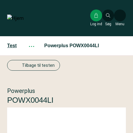
Gå
til
hovedindhold
Log ind
Søg
Menu
Test
···
Powerplus POWX0044LI
Tilbage til testen
Powerplus
POWX0044LI