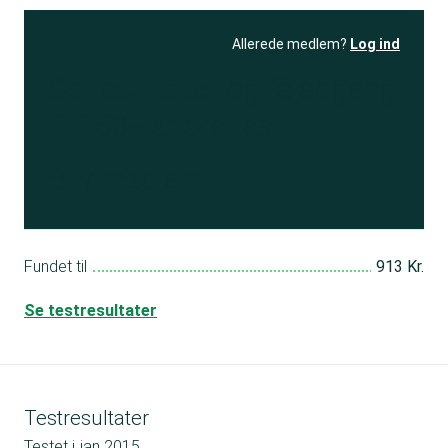
Allerede medlem?
Log ind
Se resultatet
og få adgang
til 150+ andre test
Bliv medlem
Fundet til
913 Kr.
Se testresultater
Testresultater
Testet i
jan 2015