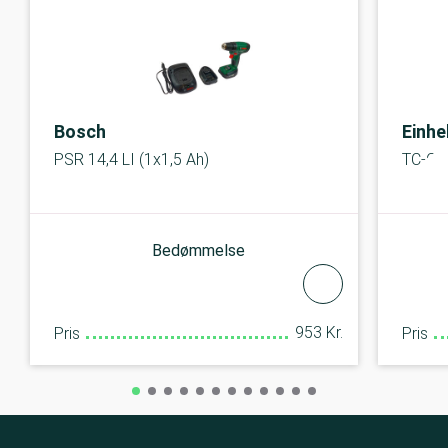
Bosch
Einhe
PSR 14,4 LI (1x1,5 Ah)
TC-CD 
Bedømmelse
953 Kr.
Pris
Pris