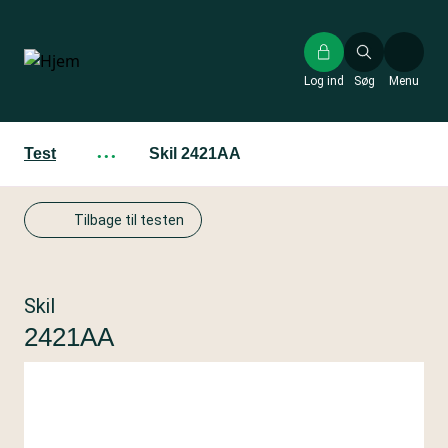
Gå
til
hovedindhold
Log ind
Søg
Menu
Test
···
Skil 2421AA
Tilbage til testen
Skil
2421AA