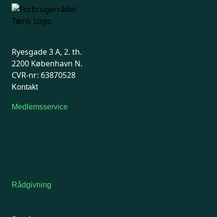
Ryesgade 3 A, 2. th.
2200 København N.
CVR-nr: 63870528
Kontakt
Medlemsservice
Man-tirsdag: kl. 9-12
Onsdag: Lukket
Tors-fredag: kl. 9-12
7741 7741
Kontakt medlemsservice
Rådgivning
For medlemmer: 7741 7777
Man-fredag 9-15