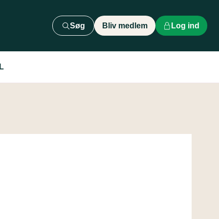
Søg
Bliv medlem
Log ind
L