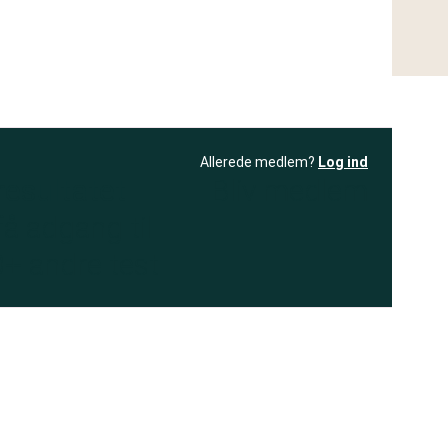
Allerede medlem?
Log ind
resultatet
Bliv medlem
få adgang til
+ andre test
.