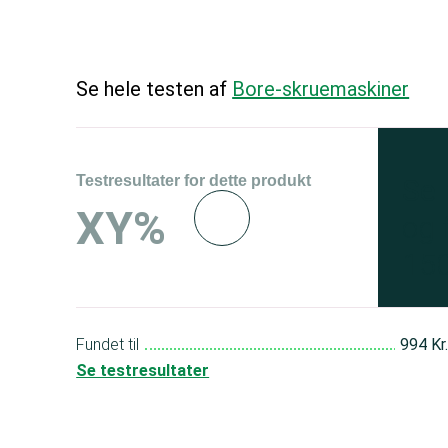
Se hele testen af
Bore-skruemaskiner
Testresultater for dette produkt
Se 
XY%
og 
150
Fundet til
994 Kr
Se testresultater