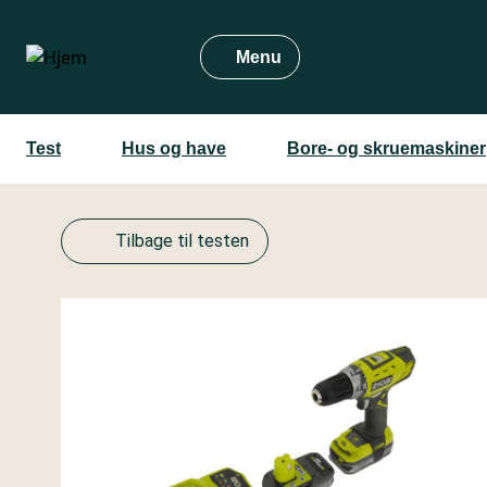
Gå
til
Menu
hovedindhold
Test
Hus og have
Bore- og skruemaskiner
Tilbage til testen