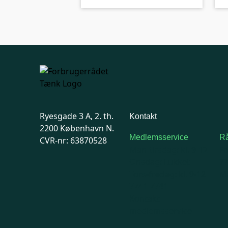
Ryesgade 3 A, 2. th.
Kontakt
2200 København N.
Medlemsservice
Rå
CVR-nr: 63870528
Man-tirsdag: kl. 9-12
F
Onsdag: Lukket
7
Tors-fredag: kl. 9-12
Ma
7741 7741
Kontakt
medlemsservice