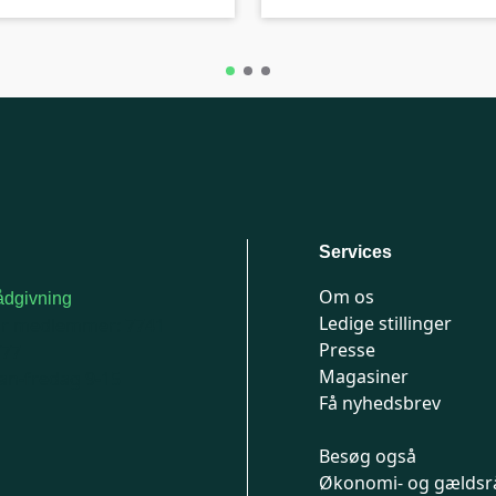
Services
Om os
dgivning
Ledige stillinger
or medlemmer: 7741
Presse
777
Magasiner
n-fredag 9-15
Få nyhedsbrev
Besøg også
Økonomi- og gældsr