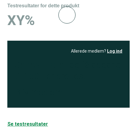
Testresultater for dette produkt
XY%
Allerede medlem?
Log ind
Se resultatet
og få adgang
til 150+ andre test
Bliv medlem
Se testresultater