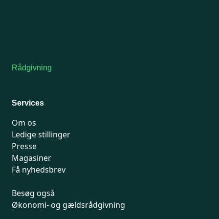
Man-tirsdag: kl. 9-12
Onsdag: Lukket
Tors-fredag: kl. 9-12
7741 7741
Kontakt medlemsservice
Rådgivning
For medlemmer: 7741 7777
Man-fredag 9-15
Services
Om os
Ledige stillinger
Presse
Magasiner
Få nyhedsbrev
Besøg også
Økonomi- og gældsrådgivning