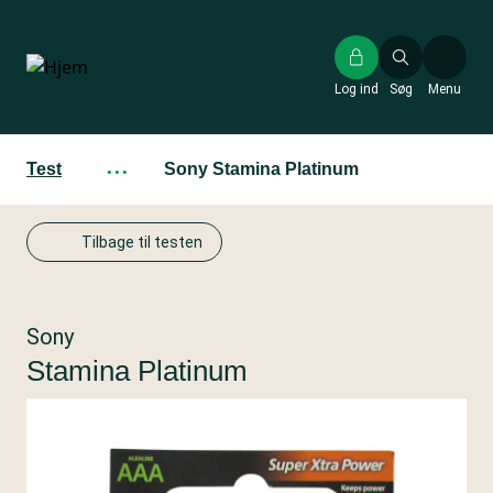
Gå
til
hovedindhold
Log ind
Søg
Menu
Test
···
Sony Stamina Platinum
Tilbage til testen
Sony
Stamina Platinum