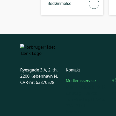
Bedømmelse
Ryesgade 3 A, 2. th.
Kontakt
2200 København N.
Medlemsservice
Rå
CVR-nr: 63870528
Man-tirsdag: kl. 9-12
F
Onsdag: Lukket
7
Tors-fredag: kl. 9-12
Ma
7741 7741
Kontakt