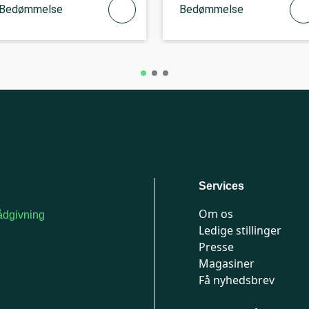
Bedømmelse
Bedømmelse
Services
Om os
dgivning
Ledige stillinger
or medlemmer: 7741
Presse
777
Magasiner
n-fredag 9-15
Få nyhedsbrev