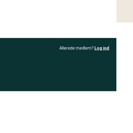
Allerede medlem?
Log ind
resultatet
Bliv medlem
få adgang til
+ andre test