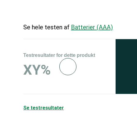
Se hele testen af
Batterier (AAA)
Testresultater for dette produkt
Se 
XY%
og 
150
Se testresultater