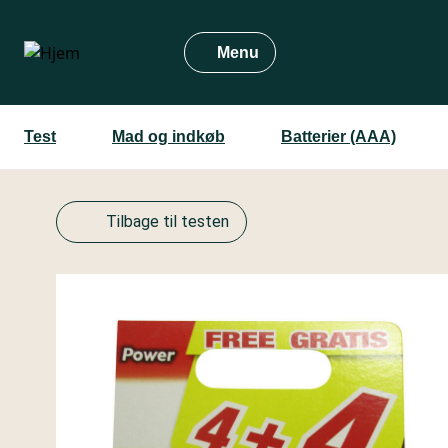
Gå
til
Menu
hovedindhold
Test
Mad og indkøb
Batterier (AAA)
Tilbage til testen