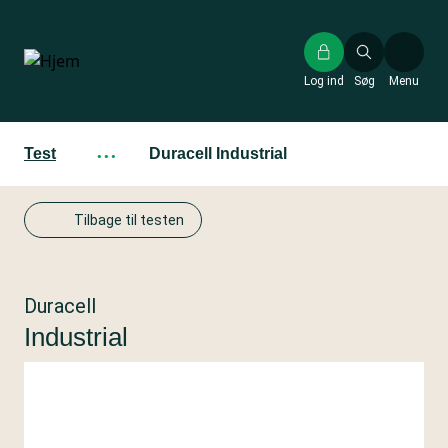
Gå
til
hovedindhold
Log ind
Søg
Menu
Test
···
Duracell Industrial
Tilbage til testen
Duracell
Industrial