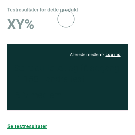
Testresultater for dette produkt
XY%
Allerede medlem?
Log ind
Se resultatet
og få adgang
til 150+ andre test
Bliv medlem
Se testresultater