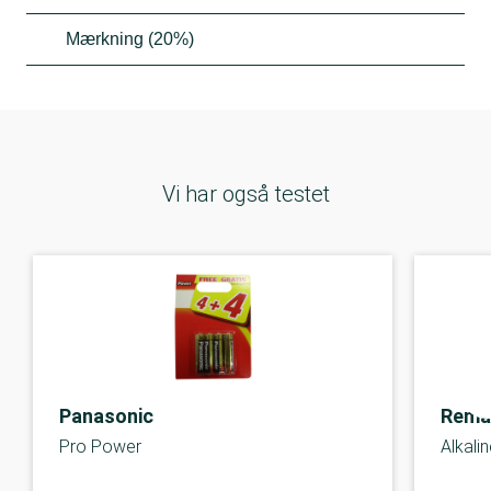
Mærkning (20%)
Vi har også testet
Panasonic
Rema
Pro Power
Alkali