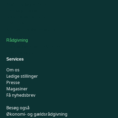
Man-tirsdag: kl. 9-12
Onsdag: Lukket
Tors-fredag: kl. 9-12
7741 7741
Kontakt medlemsservice
Rådgivning
For medlemmer: 7741 7777
Man-fredag 9-15
Services
Om os
Ledige stillinger
Presse
Magasiner
Få nyhedsbrev
Besøg også
Økonomi- og gældsrådgivning