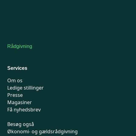
Man-tirsdag: kl. 9-12
Onsdag: Lukket
Tors-fredag: kl. 9-12
7741 7741
Kontakt medlemsservice
Rådgivning
For medlemmer: 7741 7777
Man-fredag 9-15
Services
Om os
Ledige stillinger
Presse
Magasiner
Få nyhedsbrev
Besøg også
Økonomi- og gældsrådgivning