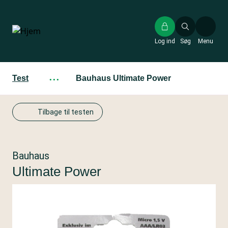
Gå
til
hovedindhold
Log ind
Søg
Menu
Test
···
Bauhaus Ultimate Power
Tilbage til testen
Bauhaus
Ultimate Power