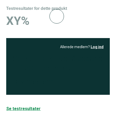
Testresultater for dette produkt
XY%
Allerede medlem?
Log ind
Se resultatet
og få adgang
til 150+ andre test
Bliv medlem
Se testresultater