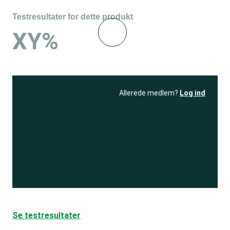
Testresultater for dette produkt
XY%
Allerede medlem?
Log ind
Se resultatet
og få adgang
til 150+ andre test
Bliv medlem
Se testresultater