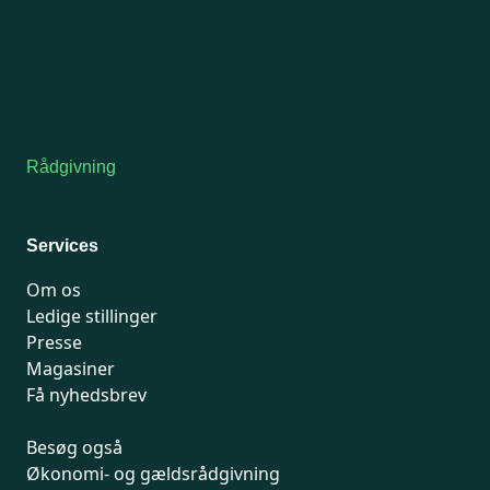
Man-tirsdag: kl. 9-12
Onsdag: Lukket
Tors-fredag: kl. 9-12
7741 7741
Kontakt medlemsservice
Rådgivning
For medlemmer: 7741 7777
Man-fredag 9-15
Services
Om os
Ledige stillinger
Presse
Magasiner
Få nyhedsbrev
Besøg også
Økonomi- og gældsrådgivning