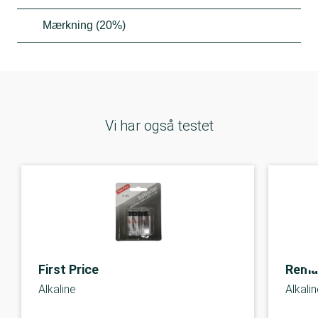
Mærkning (20%)
Vi har også testet
First Price
Rema
Alkaline
Alkali