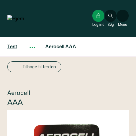
Gå
til
hovedindhold
Log ind
Søg
Menu
Test
···
Aerocell AAA
Tilbage til testen
Aerocell
AAA