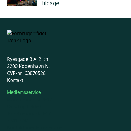
tilbage
Ryesgade 3 A, 2. th.
2200 København N.
CVR-nr: 63870528
Kontakt
Medlemsservice
Man-tirsdag: kl. 9-12
Onsdag: Lukket
Tors-fredag: kl. 9-12
7741 7741
Kontakt medlemsservice