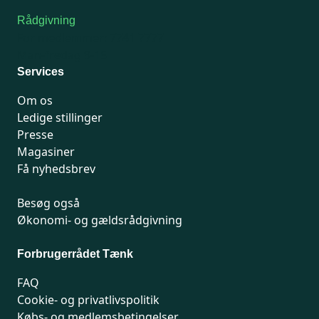
Rådgivning
For medlemmer: 7741 7777
Man-fredag 9-15
Services
Om os
Ledige stillinger
Presse
Magasiner
Få nyhedsbrev
Besøg også
Økonomi- og gældsrådgivning
Forbrugerrådet Tænk
FAQ
Cookie- og privatlivspolitik
Købs- og medlemsbetingelser