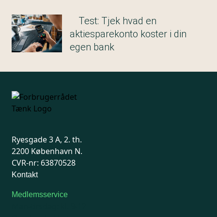
Test: Tjek hvad en
aktiesparekonto koster i din
egen bank
Ryesgade 3 A, 2. th.
2200 København N.
CVR-nr: 63870528
Kontakt
Medlemsservice
Man-tirsdag: kl. 9-12