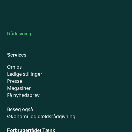
Onsdag: Lukket
Tors-fredag: kl. 9-12
7741 7741
Kontakt medlemsservice
Rådgivning
For medlemmer: 7741 7777
Man-fredag 9-15
Services
Om os
Ledige stillinger
Presse
Magasiner
Få nyhedsbrev
Besøg også
Økonomi- og gældsrådgivning
Forbrugerrådet Tænk