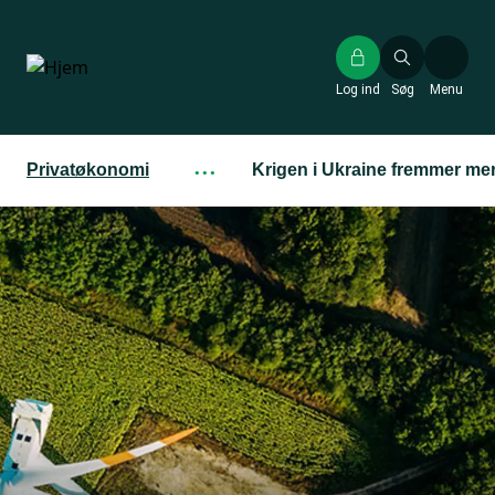
Gå
til
hovedindhold
Log ind
Søg
Menu
Privatøkonomi
···
Krigen i Ukraine fremmer me