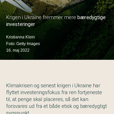
Krigen i Ukraine fremmer mere
bæredygtige
investeringer
Kristianna Klein
Foto: Getty Images
16. maj 2022
Klimakrisen og senest krigen i Ukraine har
flyttet investeringsfokus fra ren fortjeneste
til, at penge skal placeres, så det kan
forsvares ud fra et både etisk og bæredygtigt
synspunkt.