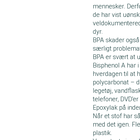
mennesker. Derfo
de har vist uønsk
veldokumenterede
dyr.
BPA skader også f
særligt problem
BPA er svært at
Bisphenol A har i
hverdagen til at
polycarbonat – de
legetøj, vandflas
telefoner, DVD'er
Epoxylak på inde
Når et stof har s
med det igen. Fle
plastik.