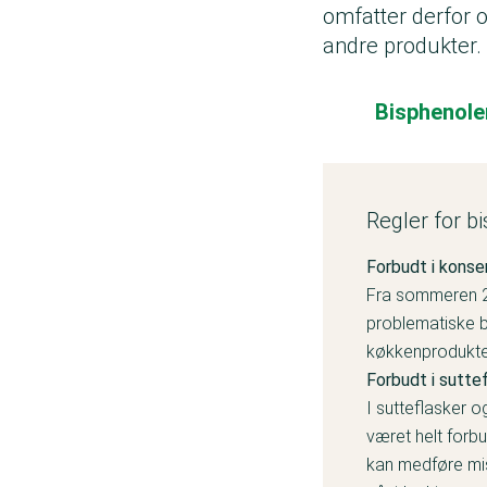
omfatter derfor 
andre produkter.
Bisphenoler
Regler for b
Forbudt i kons
Fra sommeren 2
problematiske bi
køkkenprodukter
Forbudt i sutte
I sutteflasker o
været helt forb
kan medføre mis