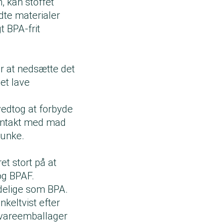
, kan stoffet
dte materialer
t BPA-frit
r at nedsætte det
et lave
edtog at forbyde
 kontakt med mad
edunke.
t stort på at
 og BPAF.
adelige som BPA.
keltvist efter
evareemballager