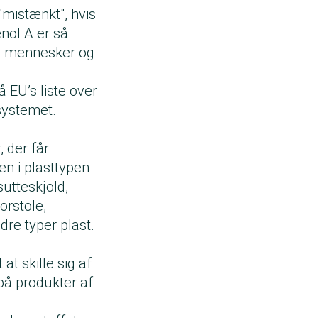
"mistænkt", hvis
nol A er så
de mennesker og
å EU’s liste over
systemet.
 der får
n i plasttypen
sutteskjold,
orstole,
dre typer plast.
at skille sig af
 på produkter af