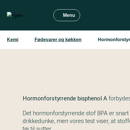
Gå
til
Menu
hovedindhold
Kemi
Fødevarer og køkken
Hormonforstyr
Hormonforstyrrende bisphenol A
forbydes
Det hormonforstyrrende stof BPA er snart 
drikkedunke, men vores test viser, at stoff
tøj til sutter.