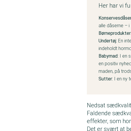
Her har vi f
Konservesdåser
alle dåserne – 
Børneprodukter
Undertøj:
En int
indeholdt hormo
Babymad:
I en 
en positiv nyhe
maden, på trods
Sutter:
I en
ny t
Nedsat sædkvalite
Faldende sædkvali
effekter, som hor
Det er svært at b