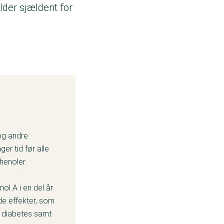
der sjældent for
og andre
er tid før alle
henoler.
ol A i en del år
de effekter, som
g diabetes samt