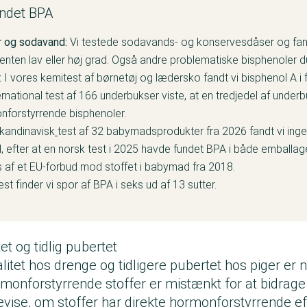
undet BPA
 og sodavand:
Vi
testede sodavands- og konservesdåser
og fan
i enten lav eller høj grad. Også andre problematiske bisphenoler 
:
I vores
kemitest af børnetøj og lædersko
fandt vi bisphenol A i 
ernational
test af 166 underbukser
viste, at en tredjedel af under
nforstyrrende bisphenoler.
skandinavisk
test af 32 babymadsprodukter
fra 2026 fandt vi ing
d, efter at en norsk test i 2025 havde fundet BPA i både emballa
 af et EU-forbud mod stoffet i babymad fra 2018.
est
finder vi spor af BPA i seks ud af 13 sutter.
t og tidlig pubertet
tet hos drenge og tidligere pubertet hos piger er n
monforstyrrende stoffer er mistænkt for at bidrage 
evise, om stoffer har direkte hormonforstyrrende ef