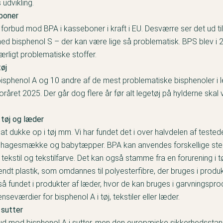
 udvikling.
boner
 forbud mod BPA i kasseboner i kraft i EU. Desværre ser det ud til
med bisphenol S – der kan være lige så problematisk. BPS blev i
særligt problematiske stoffer.
tøj
isphenol A og 10 andre af de mest problematiske bisphenoler i l
foråret 2025. Der går dog flere år før alt legetøj på hylderne ska
 tøj og læder
t dukke op i tøj mm. Vi har fundet det i over halvdelen af
tested
, hagesmække og babytæpper
. BPA kan anvendes forskellige ste
tekstil og tekstilfarve. Det kan også stamme fra en forurening i 
endt plastik, som omdannes til polyesterfibre, der bruges i produk
så fundet i produkter af læder, hvor de kan bruges i garvningspr
seværdier for bisphenol A i tøj, tekstiler eller læder.
 sutter
bud mod bisphenol A i sutter, men den europæiske sikkerhedsstand