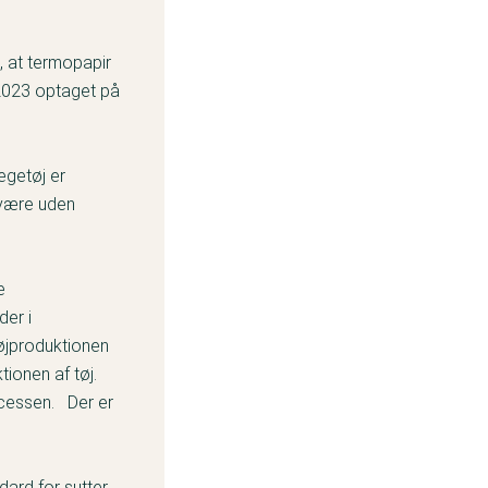
, at termopapir
 2023 optaget på
egetøj er
l være uden
e
der i
tøjproduktionen
tionen af tøj.
ocessen. Der er
ard for sutter,