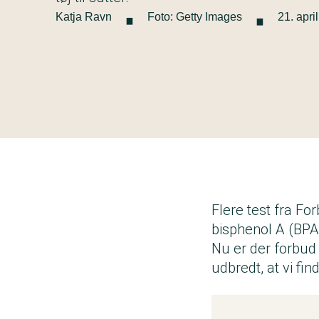
·
·
Katja Ravn
Foto: Getty Images
21. apri
Flere test fra F
bisphenol A (BPA
Nu er der forbud
udbredt, at vi fi