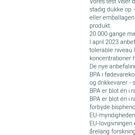
Vores test viser 
stadig dukke op –
eller emballagen.
produkt.
20.000 gange m
I april 2023 anb
tolerable niveau
koncentrationer 
De nye anbefalin
BPA i fødevarekon
og drikkevarer 
BPA er blot én i
BPA er blot én i 
forbyde bispheno
EU-myndigheden E
EU-lovgivningen 
årelang forsknin