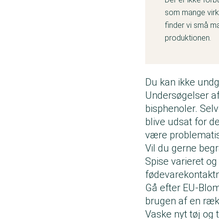
som mange virks
finder vi små mæ
produktionen.
Du kan ikke und
Undersøgelser af 
bisphenoler. Sel
blive udsat for 
være problemati
Vil du gerne beg
Spise varieret og
fødevarekontaktma
Gå efter EU-Blom
brugen af en ræk
Vaske nyt tøj og 