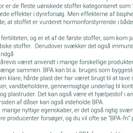
r er de fleste uønskede stoffer kategoriseret som 
ede effekter i dyreforsøg. Men effekterne af bisphe
, at stoffet er vurderet hormonforstyrrende i bå
ertiliteten, og er et af de første stoffer, som kom p
atiske stoffer. Derudover svækker det også immun
 undgå
 årevis været anvendt i mange forskellige produkter,
 hænge sammen. BPA kan bl.a. bruges som byggeste
n klare, hårde plast der har været brugt til at lave 
ker, vandbeholdere, gennemsigtige underlag til kont
 og plastruder. Det kan også være et hjælpestof i an
rsiden af dåser kan også indeholde BPA.
å mange nyttige egenskaber, er det også rigtig svært 
re producenter forsøger, og du vil ofte se "BPA-fri"