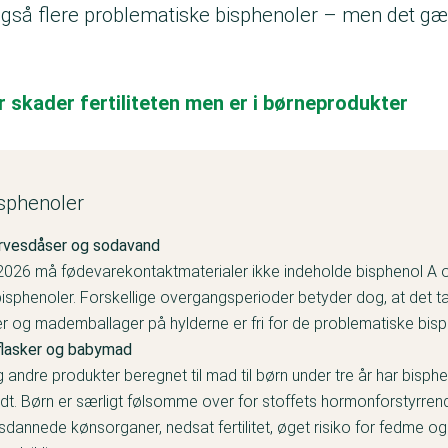
også flere problematiske bisphenoler – men det gæl
 skader fertiliteten men er i børneprodukter
isphenoler
ervesdåser og sodavand
026 må fødevarekontaktmaterialer ikke indeholde bisphenol A 
sphenoler. Forskellige overgangsperioder betyder dog, at det tag
 og mademballager på hylderne er fri for de problematiske bisp
flasker og babymad
g andre produkter beregnet til mad til børn under tre år har bisphen
udt. Børn er særligt følsomme over for stoffets hormonforstyrren
dannede kønsorganer, nedsat fertilitet, øget risiko for fedme o