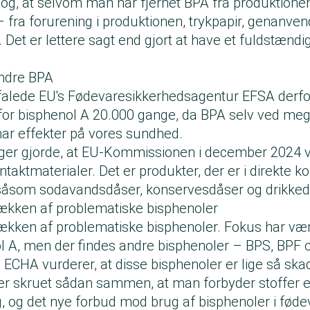
dog, at selvom man har fjernet BPA fra produktionen
 fra forurening i produktionen, trykpapir, genanven
 Det er lettere sagt end gjort at have et fuldstændig
indre BPA
efalede EU's Fødevaresikkerhedsagentur EFSA derfo
 for bisphenol A 20.000 gange, da BPA selv ved meg
har effekter på vores sundhed.
ger gjorde, at EU-Kommissionen i december 2024 v
taktmaterialer. Det er produkter, der er i direkte
- såsom sodavandsdåser, konservesdåser og drikk
 rækken af problematiske bisphenoler
rækken af problematiske bisphenoler. Fokus har være
l A, men der findes andre bisphenoler – BPS, BPF
CHA vurderer, at disse bisphenoler er lige så sk
er skruet sådan sammen, at man forbyder stoffer en
g, og det nye forbud mod brug af bisphenoler i fød