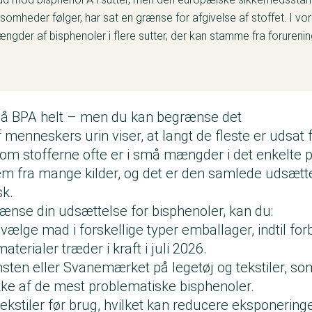
omheder følger, har sat en grænse for afgivelse af stoffet. I vo
ngder af bisphenoler i flere sutter, der kan stamme fra forurenin
gå BPA helt – men du kan begrænse det
menneskers urin viser, at langt de fleste er udsat
vom stofferne ofte er i små mængder i det enkelte 
dem fra mange kilder, og det er den samlede udsætte
sk.
rænse din udsættelse for bisphenoler, kan du:
 vælge mad i forskellige typer emballager, indtil f
terialer træder i kraft i juli 2026.
sten eller Svanemærket på legetøj og tekstiler, s
ke af de mest problematiske bisphenoler.
tekstiler før brug, hvilket kan reducere eksponering