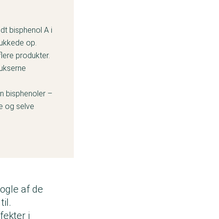
dt bisphenol A i
dukkede op.
flere produkter.
bukserne
en bisphenoler –
ge og selve
ogle af de
til.
fekter i