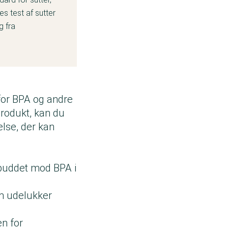
res
test af sutter
g fra
 for BPA og andre
produkt, kan du
lse, der kan
orbuddet mod BPA i
om udelukker
en for