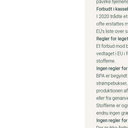
påvirke hjernens
Forbudt i kasse
I 2020 trådte et
ofte erstattes 
EU's liste over 
Regler for lege
Et forbud mod b
vedtaget i EU i 
stofferne.
Ingen regler for
BPA er begyndt a
strømpebukser
produktionen af 
eller fra genanv
Stofferne er og
endnu ingen græn
Ingen regler for
Der er ikke for