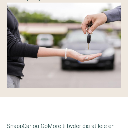
SnappCar og GoMore tilbyder dig at leje en