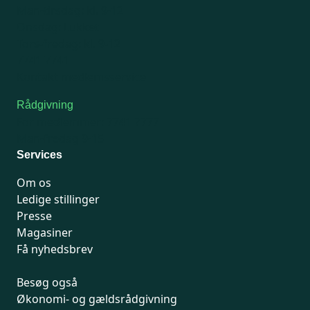
Man-tirsdag: kl. 9-12
Onsdag: Lukket
Tors-fredag: kl. 9-12
7741 7741
Kontakt medlemsservice
Rådgivning
For medlemmer: 7741 7777
Man-fredag 9-15
Services
Om os
Ledige stillinger
Presse
Magasiner
Få nyhedsbrev
Besøg også
Økonomi- og gældsrådgivning