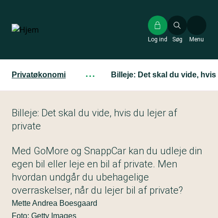
Gå
til
hovedindhold
Log ind
Søg
Menu
Privatøkonomi
···
Billeje: Det skal du vide, hvis 
Billeje: Det skal du vide, hvis du lejer af
private
Med GoMore og SnappCar kan du udleje din
egen bil eller leje en bil af private. Men
hvordan undgår du ubehagelige
overraskelser, når du lejer bil af private?
Mette Andrea Boesgaard
Foto: Getty Images