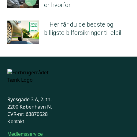
er hvorfor
Her får du de bedste og
billigste bilforsikringer til elbil
Ryesgade 3 A, 2. th.
2200 København N.
CVR-nr: 63870528
Kontakt
Medlemsservice