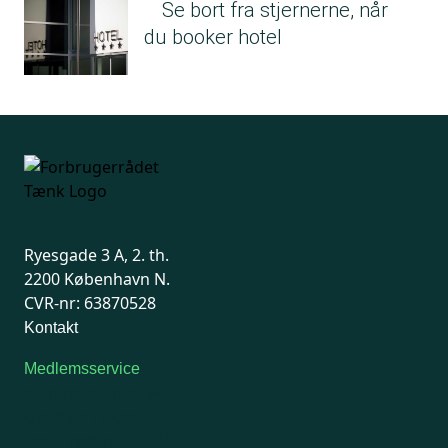
Se bort fra stjernerne, når
du booker hotel
Ryesgade 3 A, 2. th.
2200 København N.
CVR-nr: 63870528
Kontakt
Medlemsservice
Man-tirsdag: kl. 9-12
Onsdag: Lukket
Tors-fredag: kl. 9-12