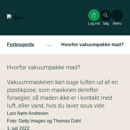
Gå
til
hovedindhold
Log ind
Søg
Menu
Forbrugerliv
···
Hvorfor vakuumpakke mad?
Hvorfor vakuumpakke mad?
Vakuummaskinen kan suge luften ud af en
plastikpose, som maskinen derefter
forsegler, så maden ikke er i kontakt med
luft, eller vand, hvis du laver sous vide.
Lars Nøhr Andresen
Foto: Getty images og Thomas Dahl
1. juli 2022