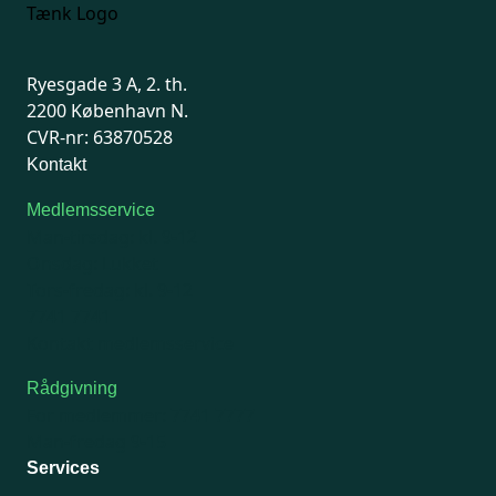
Ryesgade 3 A, 2. th.
2200 København N.
CVR-nr: 63870528
Kontakt
Medlemsservice
Man-tirsdag: kl. 9-12
Onsdag: Lukket
Tors-fredag: kl. 9-12
7741 7741
Kontakt medlemsservice
Rådgivning
For medlemmer: 7741 7777
Man-fredag 9-15
Services