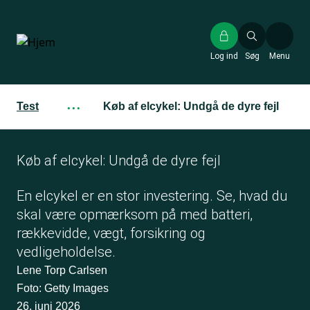
Gå
til
hovedindhold
Log ind
Søg
Menu
Test
···
Køb af elcykel: Undgå de dyre fejl
Køb af elcykel: Undgå de dyre fejl
En elcykel er en stor investering. Se, hvad du
skal være opmærksom på med batteri,
rækkevidde, vægt, forsikring og
vedligeholdelse.
Lene Torp Carlsen
Foto: Getty Images
26. juni 2026