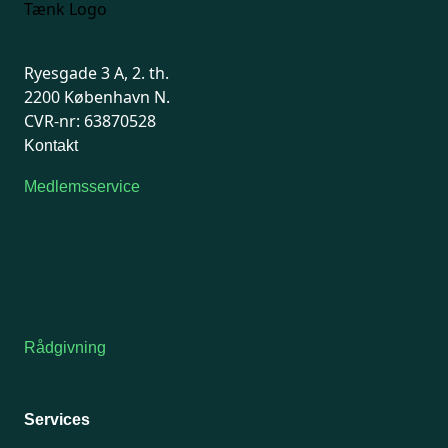
Ryesgade 3 A, 2. th.
2200 København N.
CVR-nr: 63870528
Kontakt
Medlemsservice
Man-tirsdag: kl. 9-12
Onsdag: Lukket
Tors-fredag: kl. 9-12
7741 7741
Kontakt medlemsservice
Rådgivning
For medlemmer: 7741 7777
Man-fredag 9-15
Services