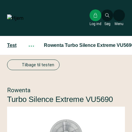
Gå
til
hovedindhold
Log ind
Søg
Menu
Test
···
Rowenta Turbo Silence Extreme VU569
Tilbage til testen
Rowenta
Turbo Silence Extreme VU5690