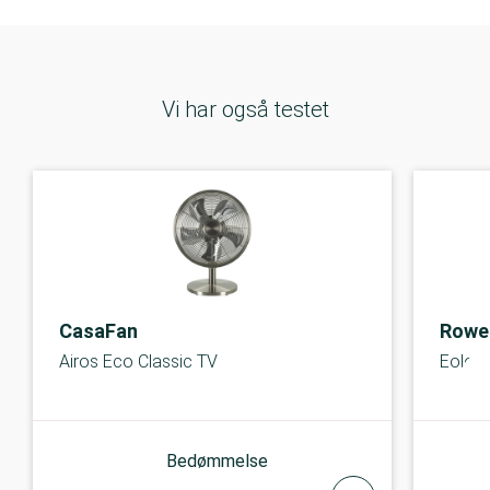
Vi har også testet
CasaFan
Rowe
Airos Eco Classic TV
Eole I
Bedømmelse