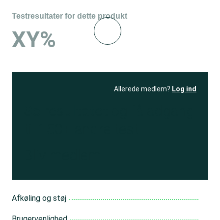
Testresultater for dette produkt
XY%
Allerede medlem?
Log ind
Se resultatet
og få adgang
til 150+ andre test
Bliv medlem
Afkøling og støj
Brugervenlighed