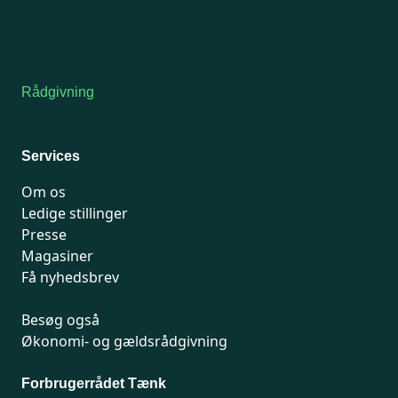
Tors-fredag: kl. 9-12
7741 7741
Kontakt medlemsservice
Rådgivning
For medlemmer: 7741 7777
Man-fredag 9-15
Services
Om os
Ledige stillinger
Presse
Magasiner
Få nyhedsbrev
Besøg også
Økonomi- og gældsrådgivning
Forbrugerrådet Tænk