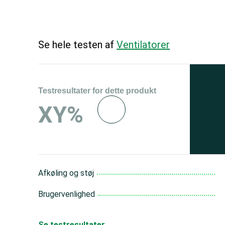
Se hele testen af
Ventilatorer
Testresultater for dette produkt
Se 
XY%
og 
150
Afkøling og støj
Brugervenlighed
Se testresultater