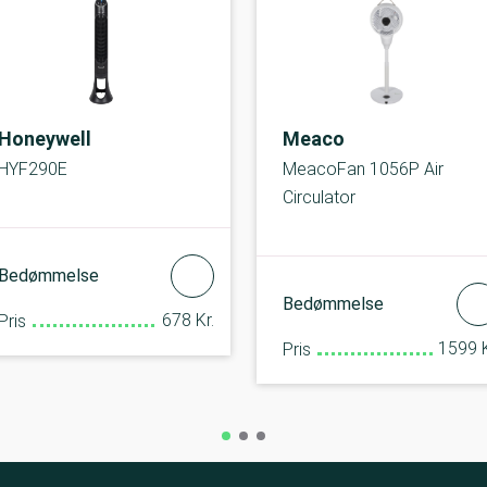
Honeywell
Meaco
HYF290E
MeacoFan 1056P Air
Circulator
Bedømmelse
Bedømmelse
678 Kr.
Pris
1599 K
Pris