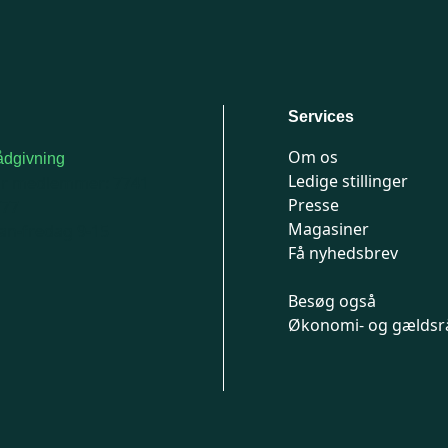
Services
Om os
dgivning
Ledige stillinger
or medlemmer: 7741
Presse
777
Magasiner
n-fredag 9-15
Få nyhedsbrev
Besøg også
Økonomi- og gældsr