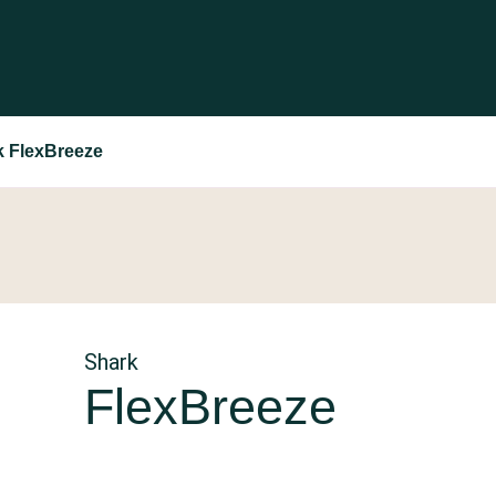
k FlexBreeze
Shark
FlexBreeze