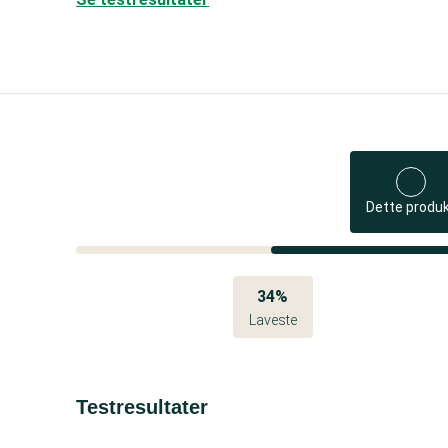
Dette produ
34%
Laveste
Testresultater