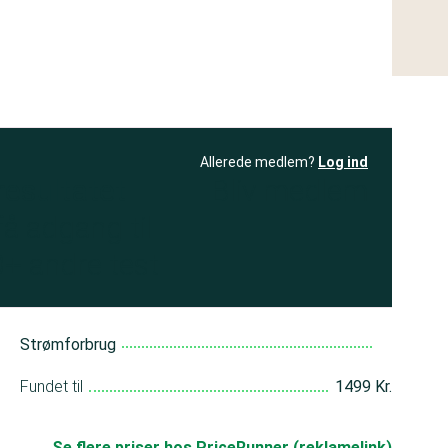
Allerede medlem?
Log ind
resultatet
Bliv medlem
få adgang til
+ andre test
Strømforbrug
Fundet til
1499 Kr.
Se flere priser hos PriceRunner (reklamelink)