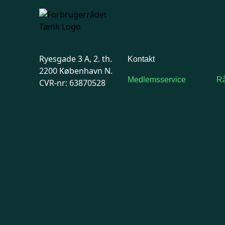
Ryesgade 3 A, 2. th.
Kontakt
2200 København N.
Medlemsservice
Rå
CVR-nr: 63870528
Man-tirsdag: kl. 9-12
F
Onsdag: Lukket
7
Tors-fredag: kl. 9-12
Ma
7741 7741
Kontakt
medlemsservice