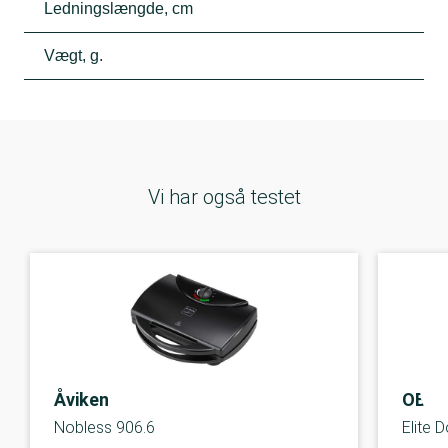
Ledningslængde, cm
Vægt, g.
Vi har også testet
Åviken
OBH 
Nobless 906.6
Elite 