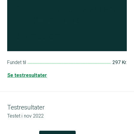
Se resultatet
og få adgang
til 150+ andre test
Bliv medlem
Fundet til
297 Kr.
Se testresultater
Testresultater
Testet i
nov 2022