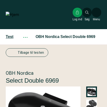
Gå
til
hovedindhold
Log ind
Søg
Menu
Test
···
OBH Nordica Select Double 6969
Tilbage til testen
OBH Nordica
Select Double 6969