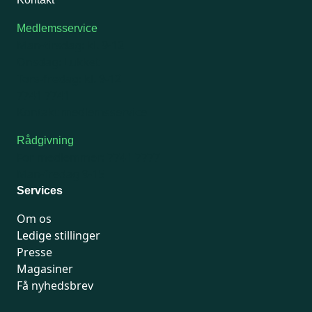
Medlemsservice
Man-tirsdag: kl. 9-12
Onsdag: Lukket
Tors-fredag: kl. 9-12
7741 7741
Kontakt medlemsservice
Rådgivning
For medlemmer: 7741 7777
Man-fredag 9-15
Services
Om os
Ledige stillinger
Presse
Magasiner
Få nyhedsbrev