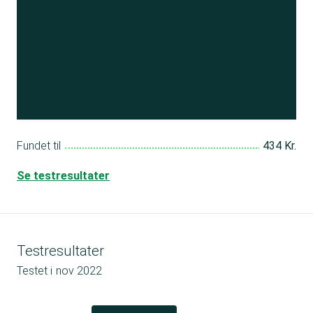
Se resultatet
og få adgang
til 150+ andre test
Bliv medlem
Fundet til
434 Kr.
Se testresultater
Testresultater
Testet i
nov 2022