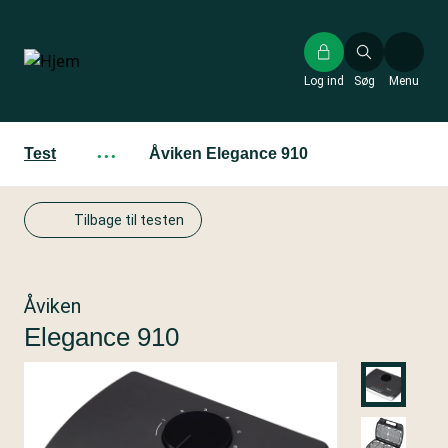
Gå
til
hovedindhold
Log ind
Søg
Menu
Test
···
Åviken Elegance 910
Tilbage til testen
Åviken
Elegance 910