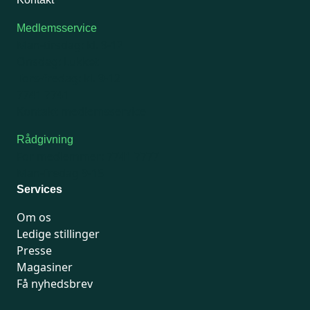
Medlemsservice
Man-tirsdag: kl. 9-12
Onsdag: Lukket
Tors-fredag: kl. 9-12
7741 7741
Kontakt medlemsservice
Rådgivning
For medlemmer: 7741 7777
Man-fredag 9-15
Services
Om os
Ledige stillinger
Presse
Magasiner
Få nyhedsbrev