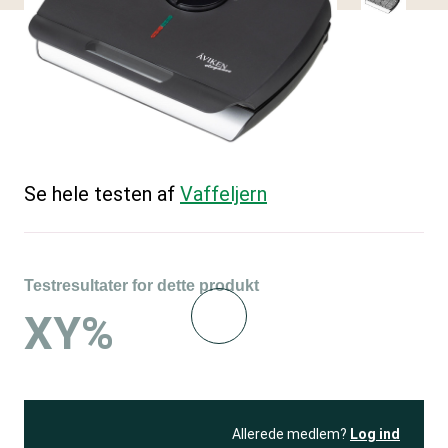
Se hele testen af
Vaffeljern
Testresultater for dette produkt
XY%
Allerede medlem?
Log ind