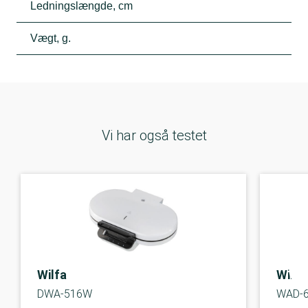
Ledningslængde, cm
Vægt, g.
Vi har også testet
Wilfa
Wilfa
DWA-516W
WAD-