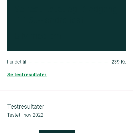
Se resultatet
og få adgang
til 150+ andre test
Bliv medlem
Fundet til
239 Kr.
Se testresultater
Testresultater
Testet i
nov 2022