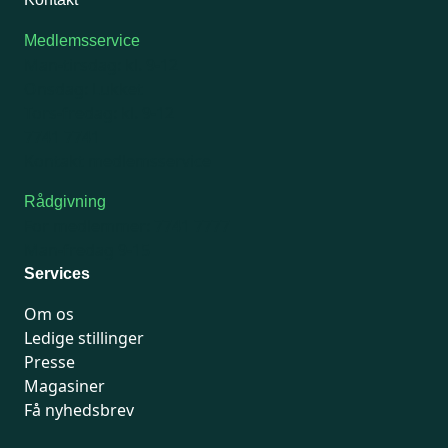
Medlemsservice
Man-tirsdag: kl. 9-12
Onsdag: Lukket
Tors-fredag: kl. 9-12
7741 7741
Kontakt medlemsservice
Rådgivning
For medlemmer: 7741 7777
Man-fredag 9-15
Services
Om os
Ledige stillinger
Presse
Magasiner
Få nyhedsbrev