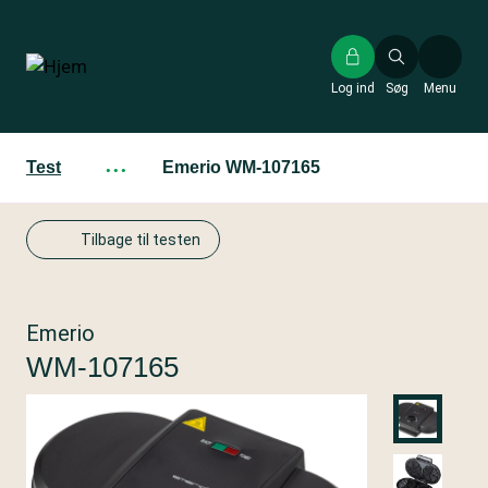
Gå
til
hovedindhold
Log ind
Søg
Menu
Test
···
Emerio WM-107165
Tilbage til testen
Emerio
WM-107165