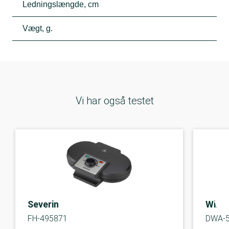
Ledningslængde, cm
Vægt, g.
Vi har også testet
Severin
Wilfa
FH-495871
DWA-