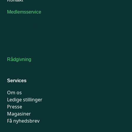
Medlemsservice
Man-tirsdag: kl. 9-12
Onsdag: Lukket
Tors-fredag: kl. 9-12
7741 7741
Kontakt medlemsservice
Rådgivning
For medlemmer: 7741 7777
Man-fredag 9-15
Services
Om os
Ledige stillinger
Presse
Magasiner
Få nyhedsbrev