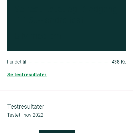
Se resultatet
og få adgang
til 150+ andre test
Bliv medlem
Fundet til
438 Kr.
Se testresultater
Testresultater
Testet i
nov 2022