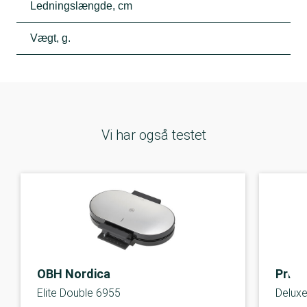
Ledningslængde, cm
Vægt, g.
Vi har også testet
OBH Nordica
Princ
Elite Double 6955
Delux