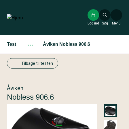
Gå
til
hovedindhold
Log ind
Søg
Menu
Test
···
Åviken Nobless 906.6
Tilbage til testen
Åviken
Nobless 906.6