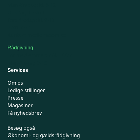
Man-tirsdag: kl. 9-12
Onsdag: Lukket
Tors-fredag: kl. 9-12
7741 7741
Kontakt medlemsservice
Rådgivning
For medlemmer: 7741 7777
Man-fredag 9-15
Services
Om os
Ledige stillinger
Presse
Magasiner
Få nyhedsbrev
Besøg også
Økonomi- og gældsrådgivning