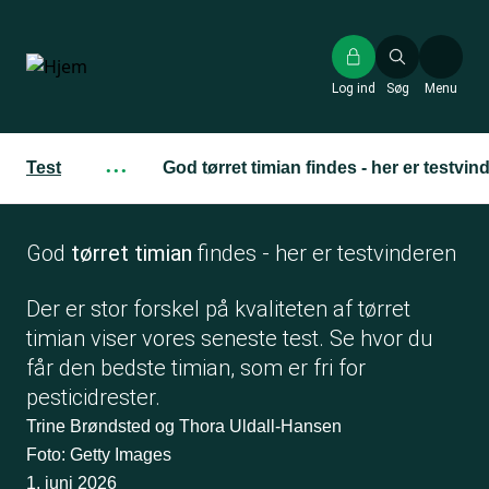
Gå
til
hovedindhold
Log ind
Søg
Menu
Test
···
God tørret timian findes - her er testvin
God
tørret timian
findes - her er testvinderen
Der er stor forskel på kvaliteten af tørret
timian viser vores seneste test. Se hvor du
får den bedste timian, som er fri for
pesticidrester.
Trine Brøndsted og Thora Uldall-Hansen
Foto: Getty Images
1. juni 2026