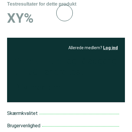
Testresultater for dette produkt
XY%
Allerede medlem?
Log ind
Se resultatet
og få adgang
til 150+ andre test
Bliv medlem
Skærmkvalitet
Brugervenlighed