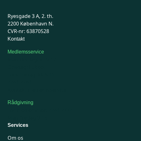
Ryesgade 3 A, 2. th.
2200 København N.
CVR-nr: 63870528
Kontakt
Medlemsservice
Man-tirsdag: kl. 9-12
Onsdag: Lukket
Tors-fredag: kl. 9-12
7741 7741
Kontakt medlemsservice
Rådgivning
For medlemmer: 7741 7777
Man-fredag 9-15
Services
Om os