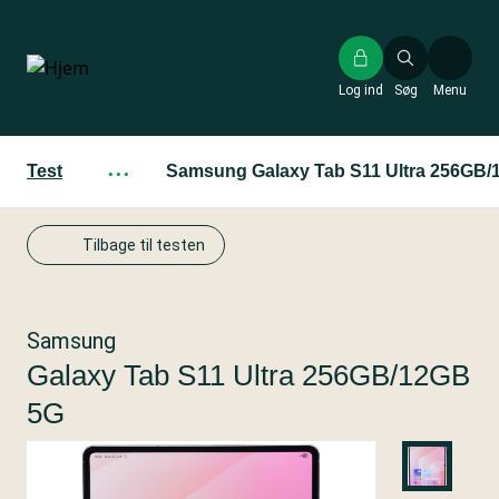
Gå
til
hovedindhold
Log ind
Søg
Menu
Test
···
Samsung Galaxy Tab S11 Ultra 256GB
Tilbage til testen
Samsung
Galaxy Tab S11 Ultra 256GB/12GB
5G