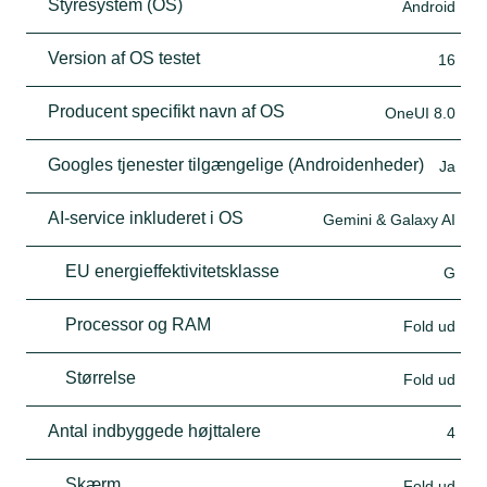
Styresystem (OS)
Android
Version af OS testet
16
Producent specifikt navn af OS
OneUI 8.0
Googles tjenester tilgængelige (Androidenheder)
Ja
AI-service inkluderet i OS
Gemini & Galaxy AI
EU energieffektivitetsklasse
G
Processor og RAM
Fold ud
Størrelse
Fold ud
Antal indbyggede højttalere
4
Skærm
Fold ud