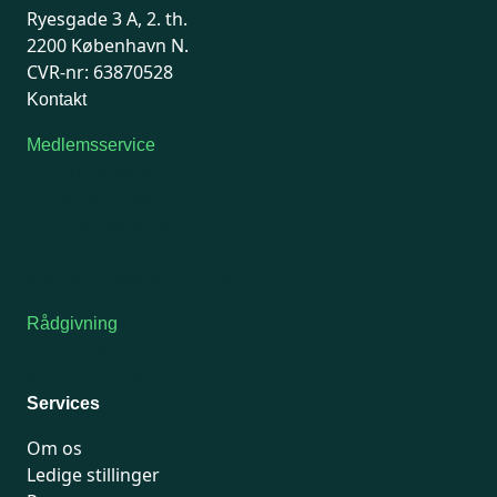
Ryesgade 3 A, 2. th.
2200 København N.
CVR-nr: 63870528
Kontakt
Medlemsservice
Man-tirsdag: kl. 9-12
Onsdag: Lukket
Tors-fredag: kl. 9-12
7741 7741
Kontakt medlemsservice
Rådgivning
For medlemmer: 7741 7777
Man-fredag 9-15
Services
Om os
Ledige stillinger