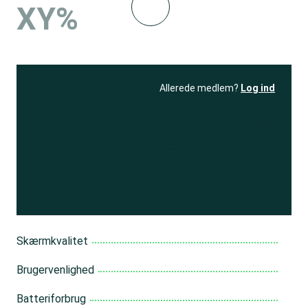
XY%
Allerede medlem?
Log ind
Se resultatet
og få adgang
til 150+ andre test
Bliv medlem
Skærmkvalitet
Brugervenlighed
Batteriforbrug