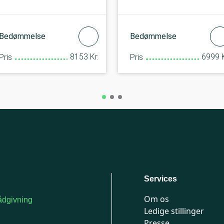
Bedømmelse
Bedømmelse
8153 Kr.
6999 K
Pris
Pris
Services
Om os
dgivning
Ledige stillinger
or medlemmer: 7741
Presse
777