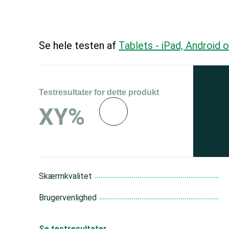
Se hele testen af
Tablets - iPad, Android
Testresultater for dette produkt
Se 
XY%
og 
150
Skærmkvalitet
Brugervenlighed
Se testresultater