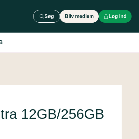
Søg
Bliv medlem
Log ind
GB
ltra 12GB/256GB