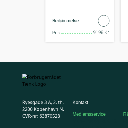
Bedømmelse
9198 Kr.
Pris
Ryesgade 3 A, 2. th.
Kontakt
2200 København N.
Medlemsservice
Rå
CVR-nr: 63870528
Man-tirsdag: kl. 9-12
F
Onsdag: Lukket
7