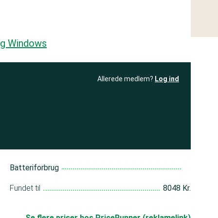
 og Windows
Allerede medlem?
Log ind
resultatet
Bliv medlem
få adgang til
+ andre test
Batteriforbrug
Fundet til
8048 Kr.
Se flere priser hos PriceRunner (reklamelink)