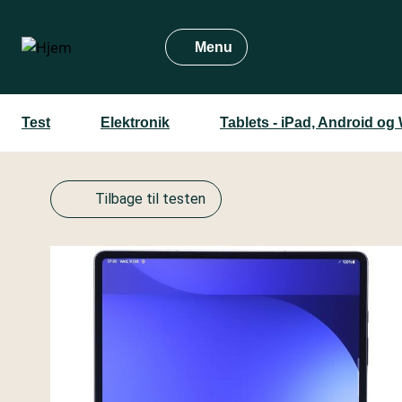
Gå
til
Menu
hovedindhold
Test
Elektronik
Tablets - iPad, Android o
Tilbage til testen