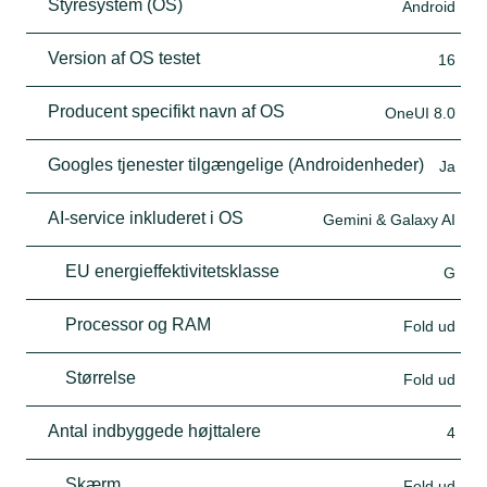
Styresystem (OS)
Android
Version af OS testet
16
Producent specifikt navn af OS
OneUI 8.0
Googles tjenester tilgængelige (Androidenheder)
Ja
AI-service inkluderet i OS
Gemini & Galaxy AI
EU energieffektivitetsklasse
G
Processor og RAM
Fold ud
Størrelse
Fold ud
Antal indbyggede højttalere
4
Skærm
Fold ud