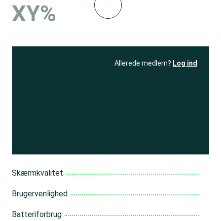
XY%
Allerede medlem?
Log ind
Se resultatet
og få adgang
til 150+ andre test
Bliv medlem
Skærmkvalitet
Brugervenlighed
Batteriforbrug