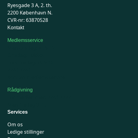
Ryesgade 3 A, 2. th.
2200 København N.
CVR-nr: 63870528
Kontakt
Medlemsservice
Man-tirsdag: kl. 9-12
Onsdag: Lukket
Tors-fredag: kl. 9-12
7741 7741
Kontakt medlemsservice
Rådgivning
For medlemmer: 7741 7777
Man-fredag 9-15
Services
Om os
Ledige stillinger