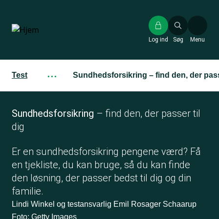
Gå
til
hovedindhold
Log ind
Søg
Menu
Test
···
Sundhedsforsikring – find den, der passe
Sundhedsforsikring
– find den, der passer til
dig
Er en sundhedsforsikring pengene værd? Få
en tjekliste, du kan bruge, så du kan finde
den løsning, der passer bedst til dig og din
familie.
Lindi Winkel og testansvarlig Emil Rosager Schaarup
Foto: Getty Images