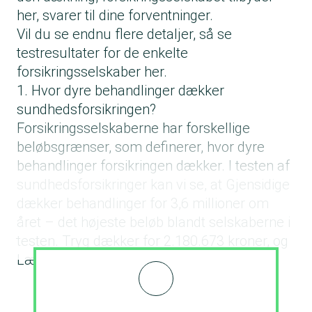
her, svarer til dine forventninger.
Vil du se endnu flere detaljer, så se
testresultater for de enkelte
forsikringsselskaber her
.
1. Hvor dyre behandlinger dækker
sundhedsforsikringen?
Forsikringsselskaberne har forskellige
beløbsgrænser, som definerer, hvor dyre
behandlinger forsikringen dækker. I testen af
sundhedsforsikringer kan vi se, at Gjensidige
dækker behandlinger for 3,6 millioner om
året – det højeste beløb blandt selskaberne i
testen. Tryg dækker for 2.180.673 kroner, og
Lærernes Brandforsikring for 1,8 millioner.