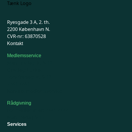
Ryesgade 3 A, 2. th.
2200 København N.
CVR-nr: 63870528
Kontakt
Medlemsservice
Man-tirsdag: kl. 9-12
Onsdag: Lukket
Tors-fredag: kl. 9-12
7741 7741
Kontakt medlemsservice
Rådgivning
For medlemmer: 7741 7777
Man-fredag 9-15
Services