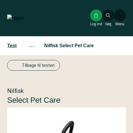
Gå
til
hovedindhold
Log ind
Søg
Menu
Test
···
Nilfisk Select Pet Care
Tilbage til testen
Nilfisk
Select Pet Care