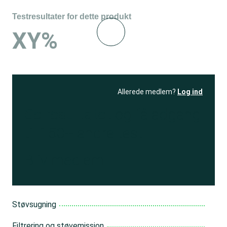
Testresultater for dette produkt
XY%
Allerede medlem?
Log ind
Se resultatet
og få adgang
til 150+ andre test
Bliv medlem
Støvsugning
Filtrering og støvemission