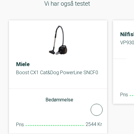
Vi har også testet
Nilfi
VP930
Miele
Boost CX1 Cat&Dog PowerLine SNCF0
Pris
Bedømmelse
2544 Kr.
Pris