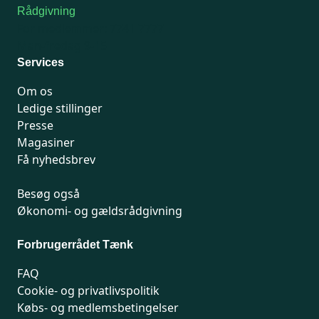
Rådgivning
For medlemmer: 7741 7777
Man-fredag 9-15
Services
Om os
Ledige stillinger
Presse
Magasiner
Få nyhedsbrev
Besøg også
Økonomi- og gældsrådgivning
Forbrugerrådet Tænk
FAQ
Cookie- og privatlivspolitik
Købs- og medlemsbetingelser