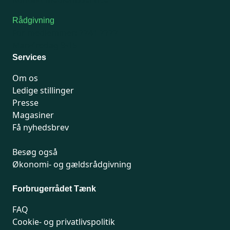
Rådgivning
For medlemmer: 7741 7777
Man-fredag 9-15
Services
Om os
Ledige stillinger
Presse
Magasiner
Få nyhedsbrev
Besøg også
Økonomi- og gældsrådgivning
Forbrugerrådet Tænk
FAQ
Cookie- og privatlivspolitik