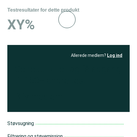
Testresultater for dette produkt
XY%
Allerede medlem?
Log ind
Se resultatet
og få adgang
til 150+ andre test
Bliv medlem
Støvsugning
Filtrering og støvemission