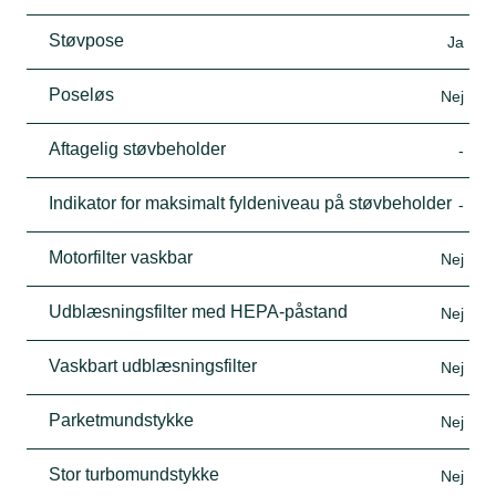
Støvpose
Ja
Poseløs
Nej
Aftagelig støvbeholder
-
Indikator for maksimalt fyldeniveau på støvbeholder
-
Motorfilter vaskbar
Nej
Udblæsningsfilter med HEPA-påstand
Nej
Vaskbart udblæsningsfilter
Nej
Parketmundstykke
Nej
Stor turbomundstykke
Nej