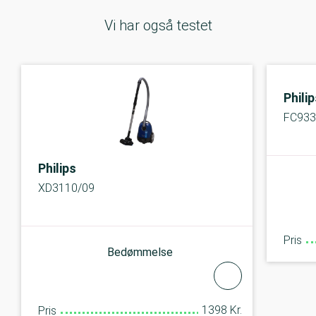
Vi har også testet
Phili
FC933
Philips
XD3110/09
Pris
Bedømmelse
1398 Kr.
Pris