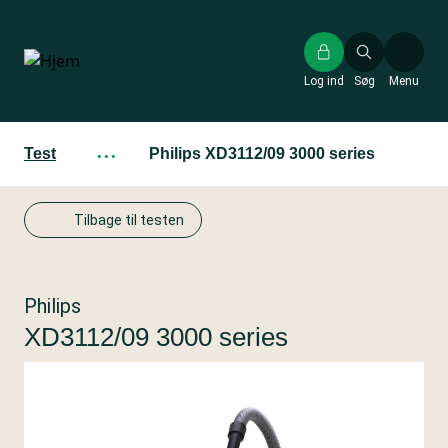
Gå
til
hovedindhold
Log ind
Søg
Menu
Test
···
Philips XD3112/09 3000 series
Tilbage til testen
Philips
XD3112/09 3000 series