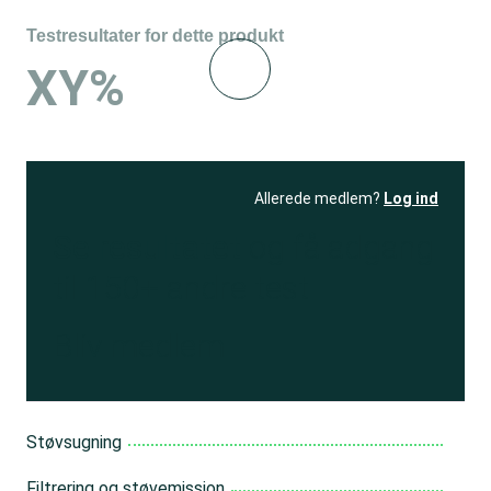
Testresultater for dette produkt
XY%
Allerede medlem?
Log ind
Se resultatet
og få adgang
til 150+ andre test
Bliv medlem
Støvsugning
Filtrering og støvemission