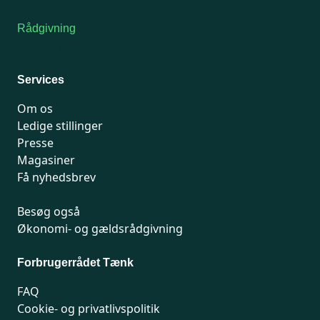
Rådgivning
For medlemmer: 7741 7777
Man-fredag 9-15
Services
Om os
Ledige stillinger
Presse
Magasiner
Få nyhedsbrev
Besøg også
Økonomi- og gældsrådgivning
Forbrugerrådet Tænk
FAQ
Cookie- og privatlivspolitik