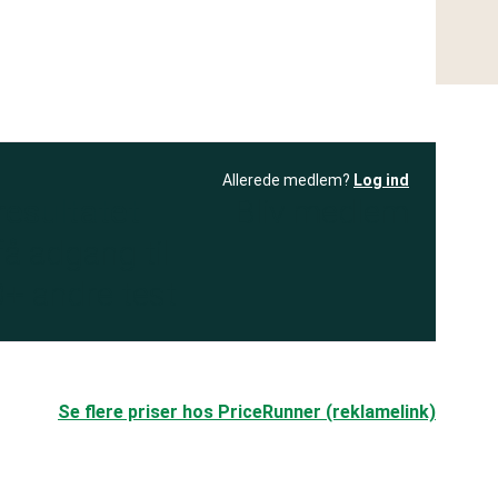
Allerede medlem?
Log ind
resultatet
Bliv medlem
få adgang til
+ andre test
.
Se flere priser hos PriceRunner (reklamelink)