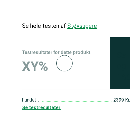
Se hele testen af
Støvsugere
Testresultater for dette produkt
Se 
XY%
og 
150
Fundet til
2399 Kr
Se testresultater