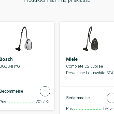
Produkter i samme prisklasse
Bosch
Miele
BGBS4HYG1
Complete C2 Jubilee
PowerLine Lotuswhite SFA
Bedømmelse
Bedømmelse
2027 Kr.
Pris
1945 K
Pris