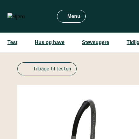
Gå
til
Menu
hovedindhold
Test
Hus og have
Støvsugere
Tidli
Tilbage til testen