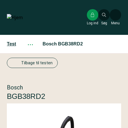
Gå
til
hovedindhold
Log ind
Søg
Menu
Test
···
Bosch BGB38RD2
Tilbage til testen
Bosch
BGB38RD2