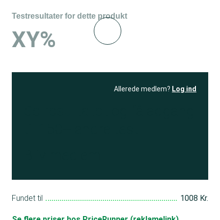
Testresultater for dette produkt
XY%
Allerede medlem?
Log ind
Se resultatet
og få adgang
til 150+ andre test
Bliv medlem
Fundet til
1008 Kr.
Se flere priser hos PriceRunner (reklamelink)