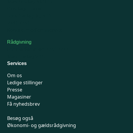
Man-tirsdag: kl. 9-12
Onsdag: Lukket
Tors-fredag: kl. 9-12
7741 7741
Kontakt medlemsservice
Rådgivning
For medlemmer: 7741 7777
Man-fredag 9-15
Services
Om os
Ledige stillinger
Presse
Magasiner
Få nyhedsbrev
Besøg også
Økonomi- og gældsrådgivning