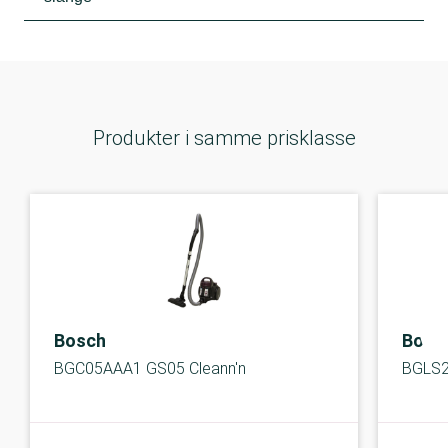
Produkter i samme prisklasse
Bosch
Bosc
BGC05AAA1 GS05 Cleann'n
BGLS