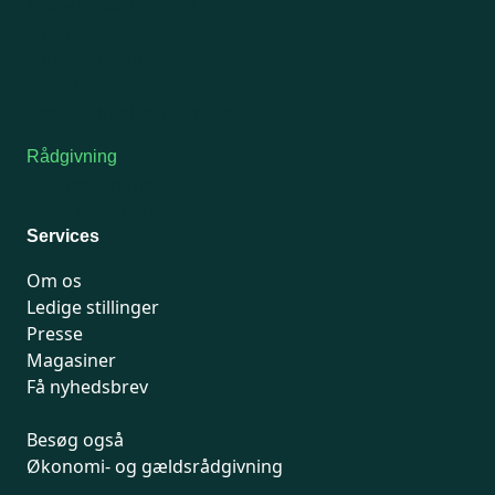
Man-tirsdag: kl. 9-12
Onsdag: Lukket
Tors-fredag: kl. 9-12
7741 7741
Kontakt medlemsservice
Rådgivning
For medlemmer: 7741 7777
Man-fredag 9-15
Services
Om os
Ledige stillinger
Presse
Magasiner
Få nyhedsbrev
Besøg også
Økonomi- og gældsrådgivning