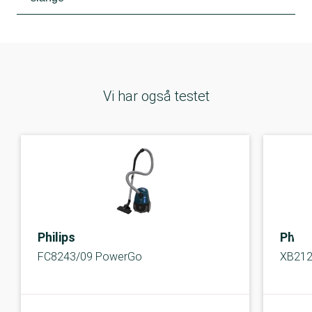
Vi har også testet
Philips
Phili
FC8243/09 PowerGo
XB212