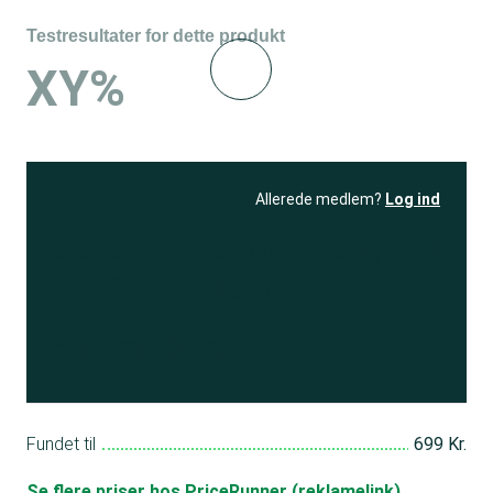
Testresultater for dette produkt
XY%
Allerede medlem?
Log ind
Se resultatet
og få adgang
til 150+ andre test
Bliv medlem
Fundet til
699 Kr.
Se flere priser hos PriceRunner (reklamelink)