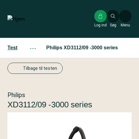
Gå
til
hovedindhold
Log ind
Søg
Menu
Test
···
Philips XD3112/09 -3000 series
Tilbage til testen
Philips
XD3112/09 -3000 series