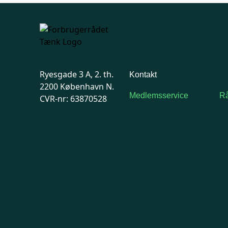
Ryesgade 3 A, 2. th.
Kontakt
2200 København N.
Medlemsservice
Rå
CVR-nr: 63870528
Man-tirsdag: kl. 9-12
F
Onsdag: Lukket
7
Tors-fredag: kl. 9-12
Ma
7741 7741
Kontakt
medlemsservice