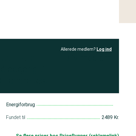
Allerede medlem?
Log ind
resultatet
Bliv medlem
få adgang til
+ andre test
Energiforbrug
Fundet til
2489 Kr.
Se flere priser hos PriceRunner (reklamelink)