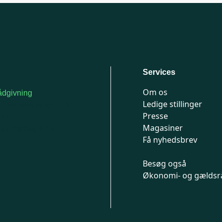
Services
Om os
dgivning
Ledige stillinger
or medlemmer: 7741
Presse
777
Magasiner
n-fredag 9-15
Få nyhedsbrev
Besøg også
Økonomi- og gældsr