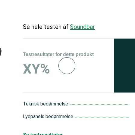
Se hele testen af
Soundbar
Testresultater for dette produkt
Se 
XY%
og 
150
Teknisk bedømmelse
Lydpanels bedømmelse
Se testresultater