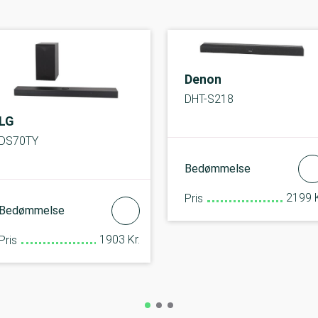
Denon
DHT-S218
LG
DS70TY
Bedømmelse
2199 K
Pris
Bedømmelse
1903 Kr.
Pris