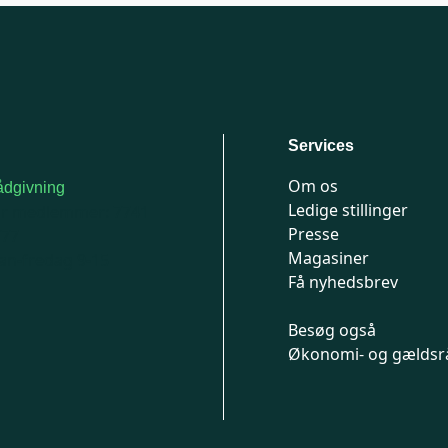
Services
Om os
dgivning
Ledige stillinger
or medlemmer: 7741
Presse
777
Magasiner
n-fredag 9-15
Få nyhedsbrev
Besøg også
Økonomi- og gældsr