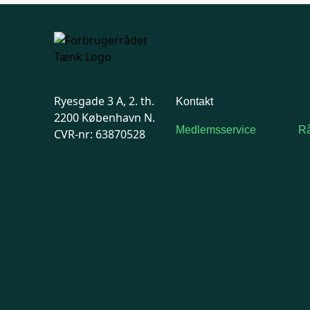
Ryesgade 3 A, 2. th.
Kontakt
2200 København N.
Medlemsservice
Rå
CVR-nr: 63870528
Man-tirsdag: kl. 9-12
F
Onsdag: Lukket
7
Tors-fredag: kl. 9-12
Ma
7741 7741
Kontakt
medlemsservice