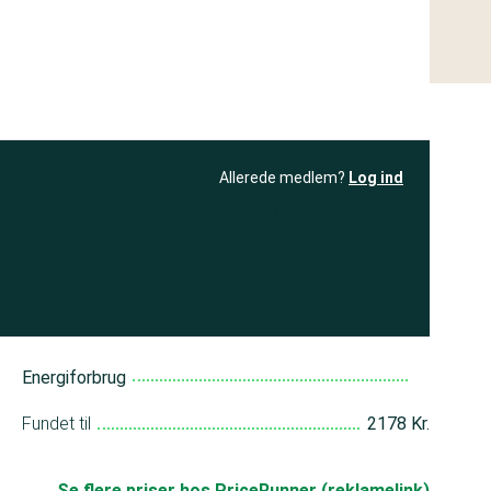
Allerede medlem?
Log ind
resultatet
Bliv medlem
få adgang til
+ andre test
Energiforbrug
Fundet til
2178 Kr.
Se flere priser hos PriceRunner (reklamelink)