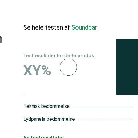
Se hele testen af
Soundbar
Testresultater for dette produkt
Se 
XY%
og 
150
Teknisk bedømmelse
Lydpanels bedømmelse
Se testresultater