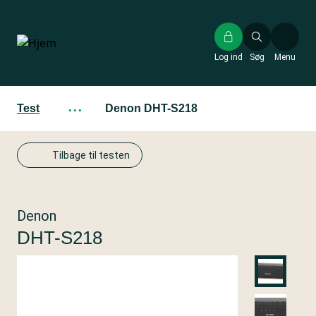
Gå
til
hovedindhold
Log ind
Søg
Menu
Test
···
Denon DHT-S218
Tilbage til testen
Denon
DHT-S218