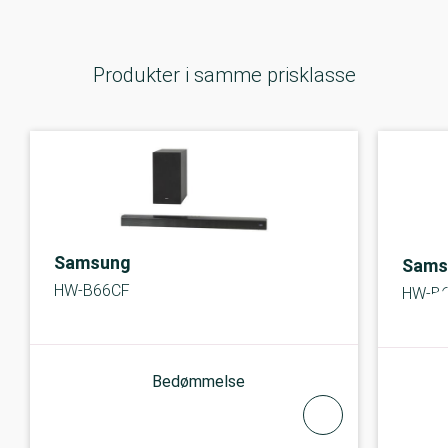
Produkter i samme prisklasse
Samsung
Sams
HW-B66CF
HW-B
Bedømmelse