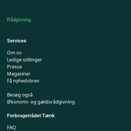
7741 7741
Kontakt medlemsservice
Rådgivning
For medlemmer: 7741 7777
Man-fredag 9-15
Services
Om os
Ledige stillinger
Presse
Magasiner
Få nyhedsbrev
Besøg også
Økonomi- og gældsrådgivning
Forbrugerrådet Tænk
FAQ