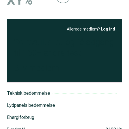
XY%
Allerede medlem?
Log ind
Se resultatet
og få adgang
til 150+ andre test
Bliv medlem
Teknisk bedømmelse
Lydpanels bedømmelse
Energiforbrug