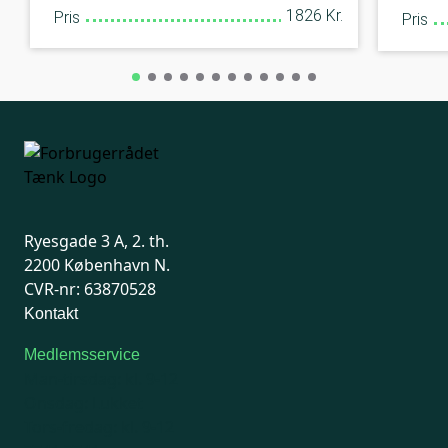
1826 Kr.
Pris
Pris
Ryesgade 3 A, 2. th.
2200 København N.
CVR-nr: 63870528
Kontakt
Medlemsservice
Man-tirsdag: kl. 9-12
Onsdag: Lukket
Tors-fredag: kl. 9-12