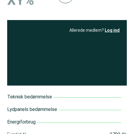
XY%
Allerede medlem?
Log ind
Se resultatet
og få adgang
til 150+ andre test
Bliv medlem
Teknisk bedømmelse
Lydpanels bedømmelse
Energiforbrug