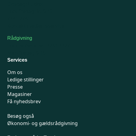
Onsdag: Lukket
Tors-fredag: kl. 9-12
7741 7741
Kontakt medlemsservice
Rådgivning
For medlemmer: 7741 7777
Man-fredag 9-15
Services
Om os
Ledige stillinger
Presse
Magasiner
Få nyhedsbrev
Besøg også
Økonomi- og gældsrådgivning