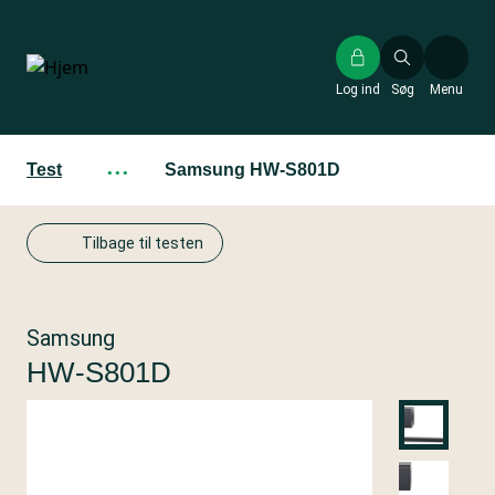
Gå
til
hovedindhold
Log ind
Søg
Menu
Test
···
Samsung HW-S801D
Tilbage til testen
Samsung
HW-S801D