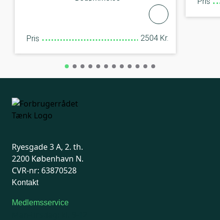
Pris
2504 Kr.
Pris
Ryesgade 3 A, 2. th.
2200 København N.
CVR-nr: 63870528
Kontakt
Medlemsservice
Man-tirsdag: kl. 9-12