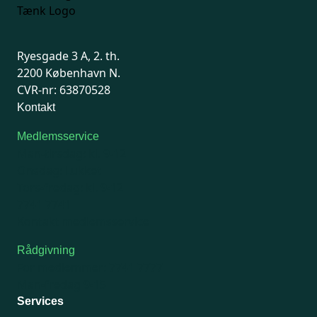
Ryesgade 3 A, 2. th.
2200 København N.
CVR-nr: 63870528
Kontakt
Medlemsservice
Man-tirsdag: kl. 9-12
Onsdag: Lukket
Tors-fredag: kl. 9-12
7741 7741
Kontakt medlemsservice
Rådgivning
For medlemmer: 7741 7777
Man-fredag 9-15
Services