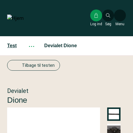
Gå
til
hovedindhold
Log ind
Søg
Menu
Test
···
Devialet Dione
Tilbage til testen
Devialet
Dione