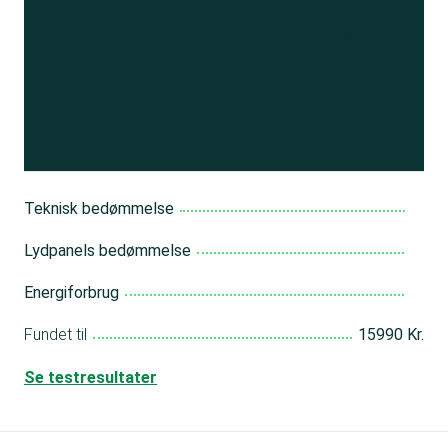
Se resultatet
og få adgang
til 150+ andre test
Bliv medlem
Teknisk bedømmelse
Lydpanels bedømmelse
Energiforbrug
Fundet til
15990 Kr.
Se testresultater