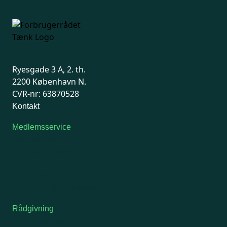
Ryesgade 3 A, 2. th.
2200 København N.
CVR-nr: 63870528
Kontakt
Medlemsservice
Man-tirsdag: kl. 9-12
Onsdag: Lukket
Tors-fredag: kl. 9-12
7741 7741
Kontakt medlemsservice
Rådgivning
For medlemmer: 7741 7777