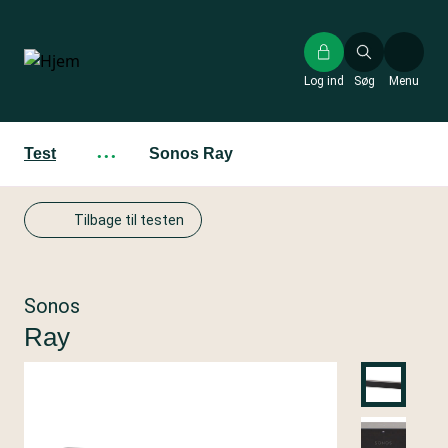
Gå
til
hovedindhold
Log ind
Søg
Menu
Test
···
Sonos Ray
Tilbage til testen
Sonos
Ray