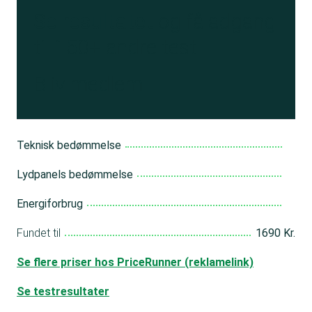
Se resultatet
og få adgang
til 150+ andre test
Bliv medlem
Teknisk bedømmelse
Lydpanels bedømmelse
Energiforbrug
Fundet til
1690 Kr.
Se flere priser hos PriceRunner (reklamelink)
Se testresultater