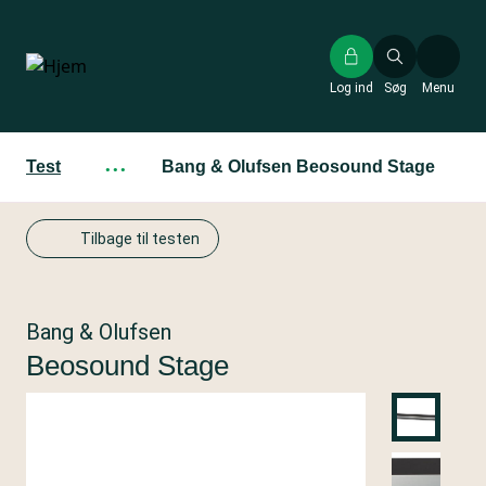
Gå
til
hovedindhold
Log ind
Søg
Menu
Test
···
Bang & Olufsen Beosound Stage
Tilbage til testen
Bang & Olufsen
Beosound Stage