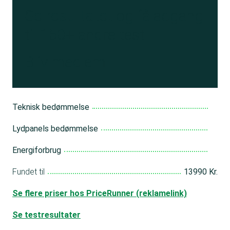
Se resultatet
og få adgang
til 150+ andre test
Bliv medlem
Teknisk bedømmelse
Lydpanels bedømmelse
Energiforbrug
Fundet til
13990 Kr.
Se flere priser hos PriceRunner (reklamelink)
Se testresultater