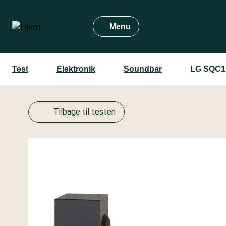
Gå
til
Menu
hovedindhold
Test
Elektronik
Soundbar
LG SQC1
Tilbage til testen