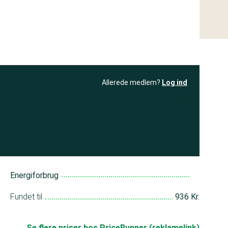
Allerede medlem?
Log ind
resultatet
Bliv medlem
få adgang til
+ andre test
Energiforbrug
Fundet til
936 Kr.
Se flere priser hos PriceRunner (reklamelink)