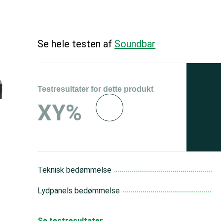
Se hele testen af
Soundbar
Testresultater for dette produkt
Se 
XY%
og 
150
Teknisk bedømmelse
Lydpanels bedømmelse
Se testresultater