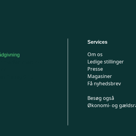
Services
Om os
dgivning
Ledige stillinger
or medlemmer: 7741
Presse
777
Magasiner
n-fredag 9-15
Få nyhedsbrev
Besøg også
Økonomi- og gældsr