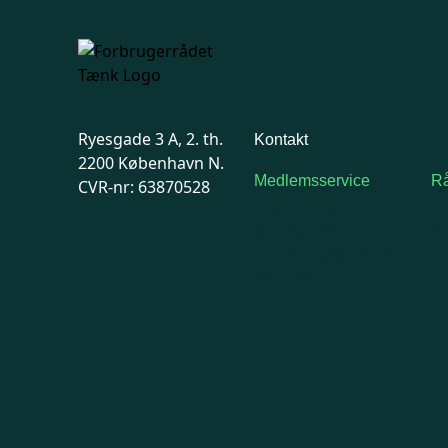
Ryesgade 3 A, 2. th.
Kontakt
2200 København N.
Medlemsservice
Rå
CVR-nr: 63870528
Man-tirsdag: kl. 9-12
F
Onsdag: Lukket
7
Tors-fredag: kl. 9-12
Ma
7741 7741
Kontakt
medlemsservice