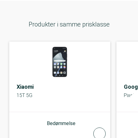
Produkter i samme prisklasse
Xiaomi
Goog
15T 5G
Pixel 
Bedømmelse