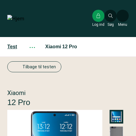
Gå
til
hovedindhold
Log ind
Søg
Menu
Test
···
Xiaomi 12 Pro
Tilbage til testen
Xiaomi
12 Pro