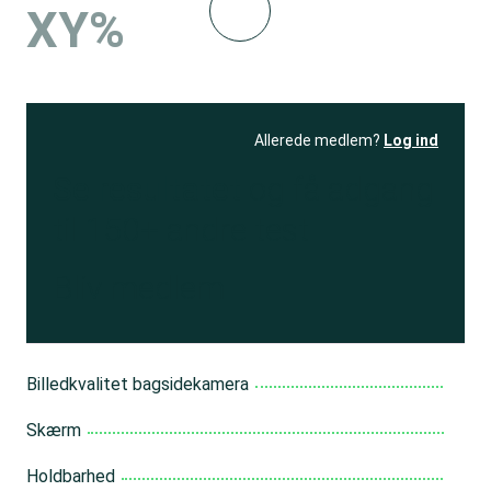
XY%
Allerede medlem?
Log ind
Se resultatet
og få adgang
til 150+ andre test
Bliv medlem
Billedkvalitet bagsidekamera
Skærm
Holdbarhed