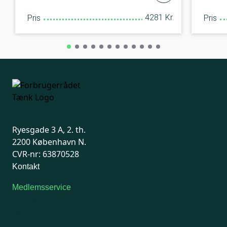
4281 Kr.
Pris
Pris
Ryesgade 3 A, 2. th.
2200 København N.
CVR-nr: 63870528
Kontakt
Medlemsservice
Man-tirsdag: kl. 9-12
Onsdag: Lukket
Tors-fredag: kl. 9-12