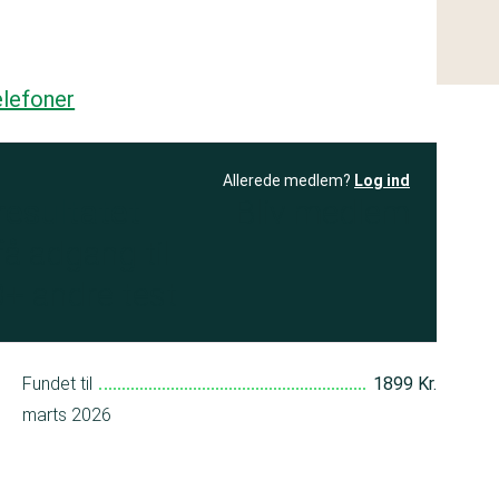
lefoner
Allerede medlem?
Log ind
resultatet
Bliv medlem
få adgang til
+ andre test
Fundet til
1899 Kr.
marts 2026