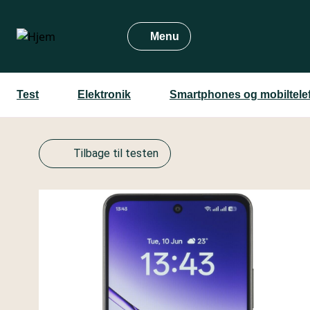
Gå
til
Menu
hovedindhold
Test
Elektronik
Smartphones og mobiltele
Tilbage til testen