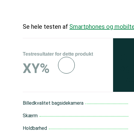
Se hele testen af
Smartphones og mobilte
Testresultater for dette produkt
Se 
XY%
og 
150
Billedkvalitet bagsidekamera
Skærm
Holdbarhed