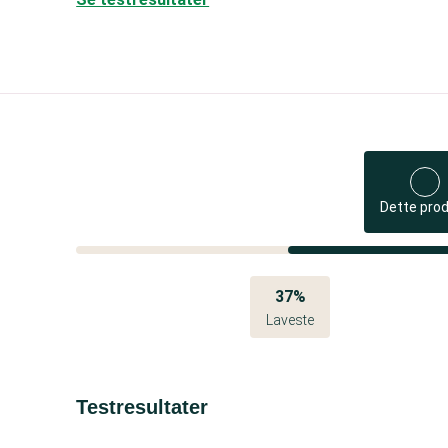
Dette pro
37%
Laveste
Testresultater