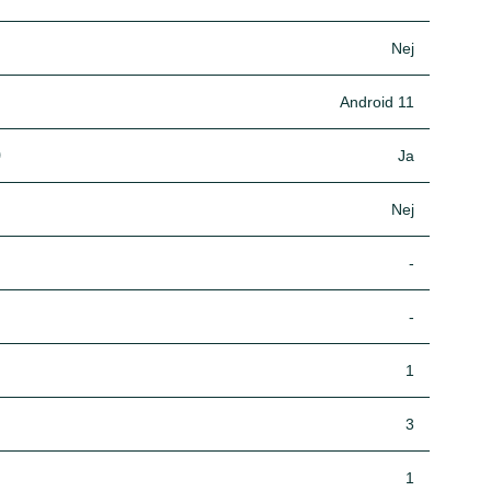
Nej
Android 11
)
Ja
Nej
-
-
1
3
1