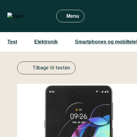
Gå
til
Menu
hovedindhold
Test
Elektronik
Smartphones og mobiltele
Tilbage til testen