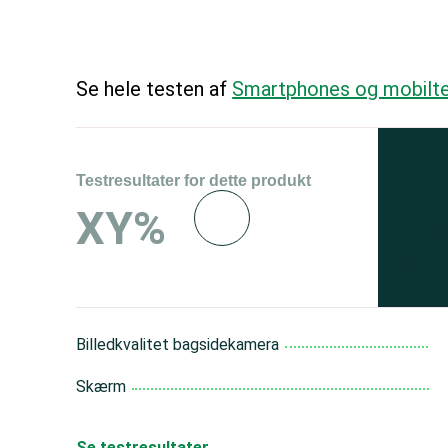
Se hele testen af
Smartphones og mobilte
Testresultater for dette produkt
Se 
XY%
og 
150
Billedkvalitet bagsidekamera
Skærm
Se testresultater