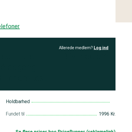
lefoner
Allerede medlem?
Log ind
resultatet
Bliv medlem
få adgang til
+ andre test
Holdbarhed
Fundet til
1996 Kr.
Se flere priser hos PriceRunner (reklamelink)